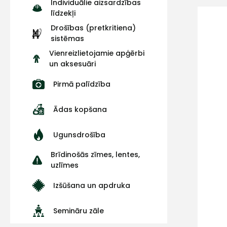
Individuālie aizsardzības
līdzekļi
Drošības (pretkritiena)
sistēmas
Vienreizlietojamie apģērbi
un aksesuāri
Pirmā palīdzība
Ādas kopšana
Ugunsdrošība
Brīdinošās zīmes, lentes,
uzlīmes
Izšūšana un apdruka
Semināru zāle