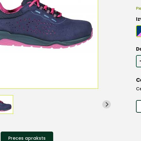
Pi
Iz
D
C
C
Preces apraksts