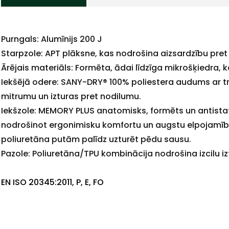
Purngals: Alumīnijs 200 J
Starpzole: APT plāksne, kas nodrošina aizsardzību pre
Ārējais materiāls: Formēta, ādai līdzīga mikrošķiedra, k
Iekšējā odere: SANY-DRY® 100% poliestera audums ar tri
mitrumu un izturas pret nodilumu.
Iekšzole: MEMORY PLUS anatomisks, formēts un antistati
nodrošinot ergonimisku komfortu un augstu elpojamību
poliuretāna putām palīdz uzturēt pēdu sausu.
Pazole: Poliuretāna/TPU kombinācija nodrošina izcilu izt
EN ISO 20345:2011, P, E, FO
+