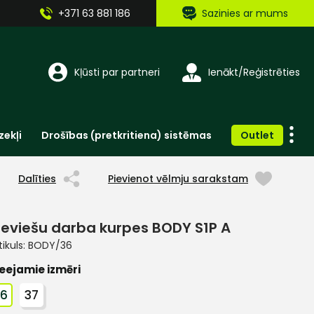
+371 63 881 186
Sazinies ar mums
Kļūsti par partneri
Ienākt/Reģistrēties
zekļi
Drošības (pretkritiena) sistēmas
Outlet
Vienreizlietojamie apģērbi un aksesuāri
Brīdinošās zīmes, lentes, uzlīmes
Dalīties
Pievienot vēlmju sarakstam
ieviešu darba kurpes BODY S1P A
tikuls:
BODY/36
eejamie izmēri
36
37