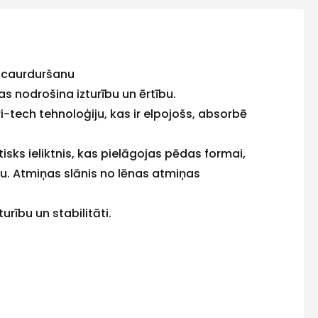
t caurduršanu
as nodrošina izturību un ērtību.
-tech tehnoloģiju, kas ir elpojošs, absorbē
sks ieliktnis, kas pielāgojas pēdas formai,
. Atmiņas slānis no lēnas atmiņas
urību un stabilitāti.