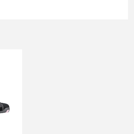
s
Kontakttālrunis