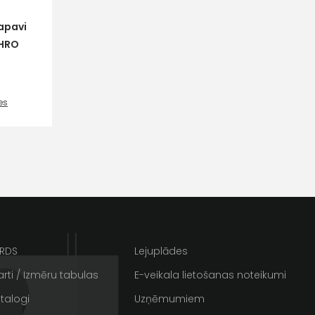
apavi
 HRO
es
ta veikala
un
privātuma politikai
s un īpašos piedāvājumus e-
ARDS
Lejuplādes
rti / Izmēru tabulas
E-veikala lietošanas noteikumi
talogi
Uzņēmumiem