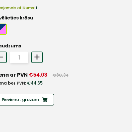
eejamais atlikums:
1
vēlieties krāsu
audzums
-
+
ena ar PVN
€
54.03
€
80.34
ena bez PVN:
€
44.65
Pievienot grozam