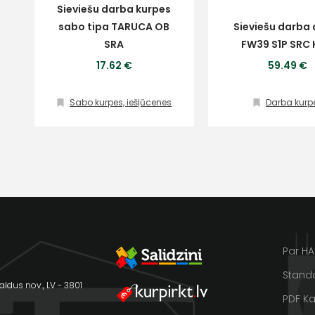
Sieviešu darba kurpes
Ziņojums
sabo tipa TARUCA OB
Sieviešu darba 
SRA
FW39 S1P SRC
Klientu
17.62 €
59.49 €
atbalsts
Sabo kurpes, iešļūcenes
Darba kurp
Piekrītu SIA Hards interne
lietošanas noteikumiem
Darbdienās:
Piekrītu saņemt jaunumu
8:00 – 17:00
pastā
(+371) 63 881
186
Sūtīt ziņojumu
info@hards.lv
Par H
Standa
aldus nov., LV - 3801
PDF Ka