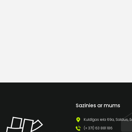
Sazinies ar mums
Kuldīgas iela 69a, Saldus, S
(+ 371) 63 881 186