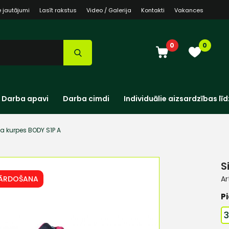
e jautājumi
Lasīt rakstus
Video / Galerija
Kontakti
Vakances
0
0
Darba apavi
Darba cimdi
Individuālie aizsardzības līd
a kurpes BODY S1P A
S
PĀRDOŠANA
Ar
Pi