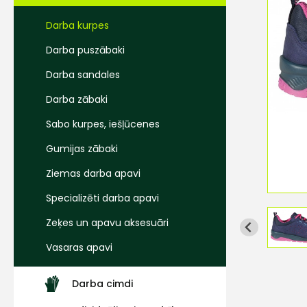
Darba kurpes
Darba puszābaki
Darba sandales
Darba zābaki
Sabo kurpes, iešļūcenes
Gumijas zābaki
Ziemas darba apavi
Specializēti darba apavi
Zeķes un apavu aksesuāri
Vasaras apavi
Darba cimdi