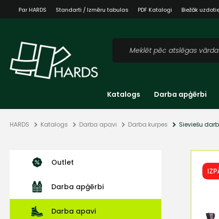
Par HARDS
Standarti / Izmēru tabulas
PDF Katalogi
Biežāk uzdoti
Katalogs
Darba apģērbi
HARDS
Katalogs
Darba apavi
Darba kurpes
Sieviešu darb
Outlet
IZ
Darba apģērbi
Darba apavi