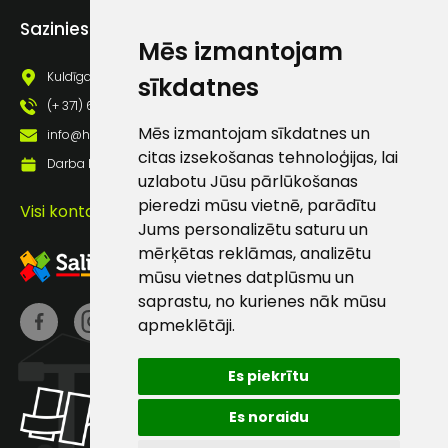
Piekrītu saņemt jaunumu
Sazinies ar mums
pastā
Mēs izmantojam
Kuldīgas iela 69a, Saldus, Saldus nov., LV - 3801
sīkdatnes
Sūtīt ziņojumu
(+ 371) 63 881 186
Mēs izmantojam sīkdatnes un
info@hards.lv
citas izsekošanas tehnoloģijas, lai
Klientu
Darba laiks: Darbadienās: 8:00 - 17:00
uzlabotu Jūsu pārlūkošanas
pieredzi mūsu vietnē, parādītu
Visi kontakti
atbalsts
Jums personalizētu saturu un
mērķētas reklāmas, analizētu
Darbdienās:
mūsu vietnes datplūsmu un
8:00 – 17:00
saprastu, no kurienes nāk mūsu
apmeklētāji.
(+371) 63 881
186
Es piekrītu
info@hards.lv
Es noraidu