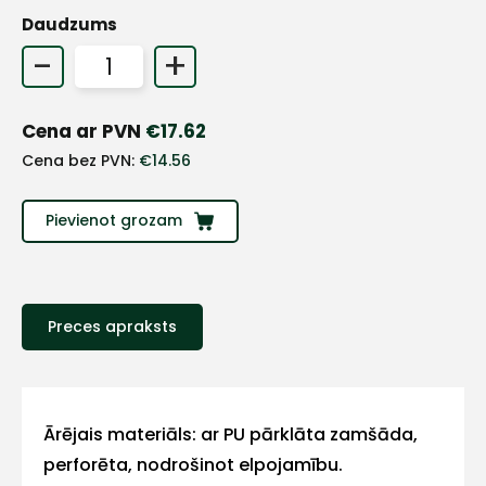
Daudzums
+
-
+
Sazinies
Cena ar PVN
€
17.62
Cena bez PVN:
€
14.56
ar
Pievienot grozam
mums!
Atbildēsim
pēc
iespējas
ātrāk
Preces apraksts
Vārds
Ārējais materiāls: ar PU pārklāta zamšāda,
perforēta, nodrošinot elpojamību.