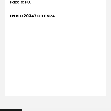
E-pasts
Pazole: PU.
EN ISO 20347 OB E SRA
Kontakttālrunis
Ziņojums
Piekrītu SIA Hards interne
lietošanas noteikumiem