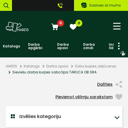
Sazinies ar mums
0
0
Darba
Darba
Darba
Individuāl
Katalogs
apģērbi
apavi
cimdi
līdzekļi
HARDS
Katalogs
Darba apavi
Sabo kurpes, iešļūcenes
Sieviešu darba kurpes sabo tipa TARUCA OB SRA
Dalīties
Pievienot vēlmju sarakstam
Izvēlies kategoriju