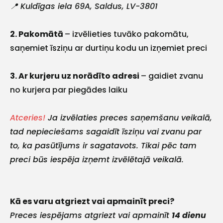
📍 Kuldīgas iela 69A, Saldus, LV-3801
2. Pakomātā
– izvēlieties tuvāko pakomātu,
saņemiet īsziņu ar durtiņu kodu un izņemiet preci
3. Ar kurjeru uz norādīto adresi
– gaidiet zvanu
no kurjera par piegādes laiku
Atceries!
Ja izvēlaties preces saņemšanu veikalā,
tad nepieciešams sagaidīt īsziņu vai zvanu par
to, ka pasūtījums ir sagatavots. Tikai pēc tam
preci būs iespēja izņemt izvēlētajā veikalā.
Kā es varu atgriezt vai apmainīt preci?
Preces iespējams atgriezt vai apmainīt
14 dienu