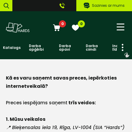
Sazinies ar mums
0
0
Darba
Darba
Darba
Individuāl
Katalogs
apģērbi
apavi
cimdi
līdzekļi
Kā es varu saņemt savas preces, iepērkoties
internetveikalā?
Preces iespējams saņemt
trīs veidos:
1. Mūsu veikalos
📍 Bieķensalas iela 19, Rīga, LV-1004 (SIA “Hards”)