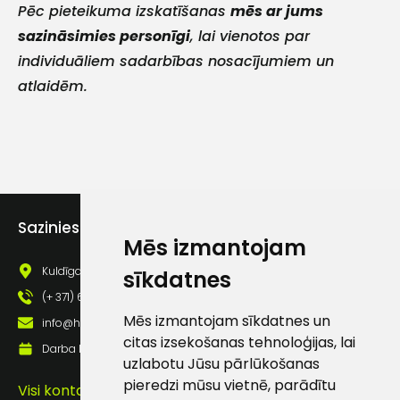
Vārds
Pēc pieteikuma izskatīšanas
mēs ar jums
sazināsimies personīgi
, lai vienotos par
individuāliem sadarbības nosacījumiem un
atlaidēm.
E-pasts
Kontakttālrunis
Sazinies ar mums
Mēs izmantojam
Kuldīgas iela 69a, Saldus, Saldus nov., LV - 3801
sīkdatnes
(+ 371) 63 881 186
Ziņojums
Mēs izmantojam sīkdatnes un
info@hards.lv
citas izsekošanas tehnoloģijas, lai
Darba laiks: Darbadienās: 8:00 - 17:00
uzlabotu Jūsu pārlūkošanas
pieredzi mūsu vietnē, parādītu
Visi kontakti