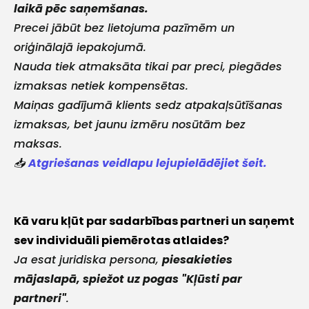
laikā pēc saņemšanas.
Precei jābūt bez lietojuma pazīmēm un
oriģinālajā iepakojumā.
Nauda tiek atmaksāta tikai par preci, piegādes
izmaksas netiek kompensētas.
+
Maiņas gadījumā klients sedz atpakaļsūtīšanas
izmaksas, bet jaunu izmēru nosūtām bez
maksas.
Sazinies
📥
Atgriešanas veidlapu lejupielādējiet šeit.
ar
mums!
Kā varu kļūt par sadarbības partneri un saņemt
sev individuāli piemērotas atlaides?
Atbildēsim
Ja esat juridiska persona,
pēc
piesakieties
iespējas
mājaslapā, spiežot uz pogas "Kļūsti par
ātrāk
partneri"
.