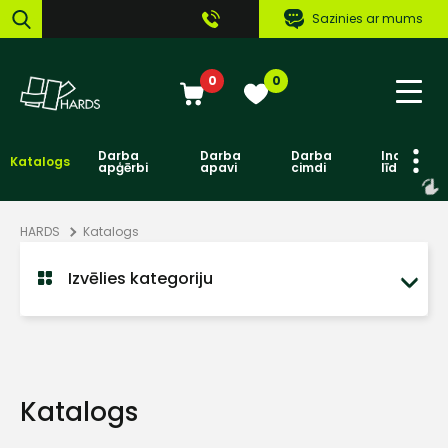
Sazinies ar mums
0
0
Darba
Darba
Darba
Individuāl
Katalogs
apģērbi
apavi
cimdi
līdzekļi
HARDS
Katalogs
Izvēlies kategoriju
Katalogs