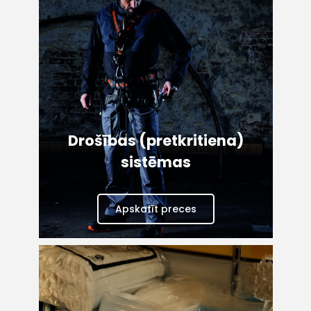
Drošības (pretkritiena)
sistēmas
Apskatīt preces