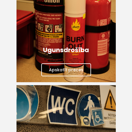
(+371) 63 881
186
info@hards.lv
Ugunsdrošība
Apskatīt preces