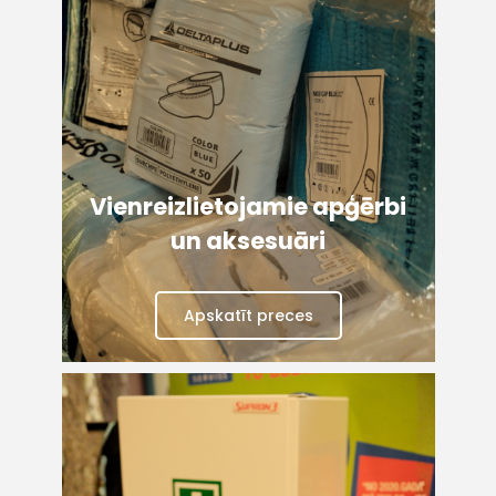
+
Vienreizlietojamie apģērbi
un aksesuāri
Sazinies
Apskatīt preces
ar
mums!
Atbildēsim
pēc
iespējas
ātrāk