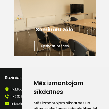
Semināru zāle
Apskatīt preces
Sazinies ar mums
Mēs izmantojam
Kuldīgas iela 69a, Saldus, Saldus nov., LV - 3801
sīkdatnes
(+ 371) 63 881 186
Mēs izmantojam sīkdatnes un
info@hards.lv
citas izsekošanas tehnoloģijas, lai