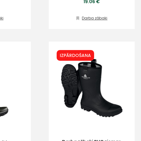
19.06 €
ki
Darba zābaki
IZPĀRDOŠANA
s
Kontakttālrunis