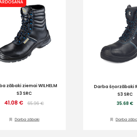
PĀRDOŠANA
ba zābaki ziemai WILHELM
Darba šņorzābaki 
S3 SRC
S3 SRC
41.08 €
65.96 €
35.68 €
Darba zābaki
Darba zāba