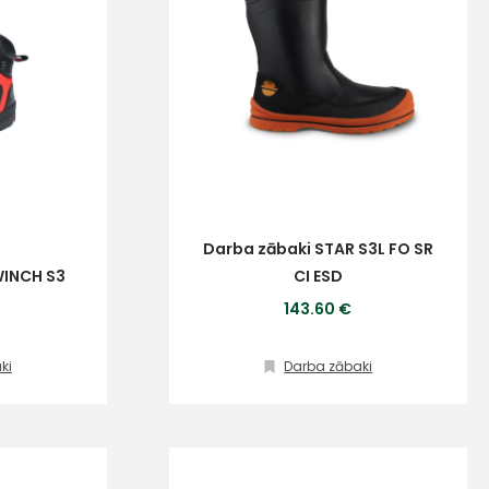
Darba zābaki STAR S3L FO SR
WINCH S3
CI ESD
143.60 €
ki
Darba zābaki