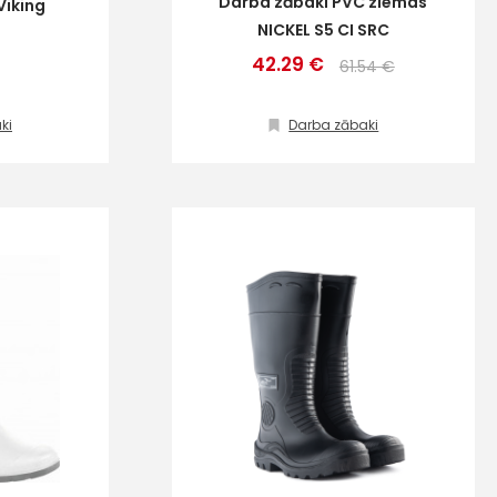
Darba zābaki PVC ziemas
Viking
NICKEL S5 CI SRC
42.29 €
61.54 €
ki
Darba zābaki
ta veikala
un
privātuma politikai
s un īpašos piedāvājumus e-