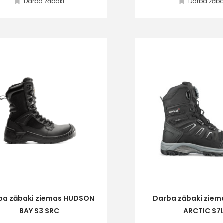
Darba zābaki
Darba zāba
ba zābaki ziemas HUDSON
Darba zābaki ziem
BAY S3 SRC
ARCTIC S7