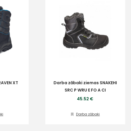
RAVEN XT
Darba zābaki ziemas SNAKEHI
SRC P WRU E FO A CI
45.52 €
ki
Darba zābaki