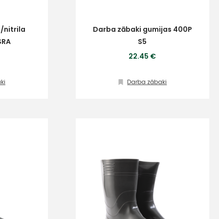
nitrila
Darba zābaki gumijas 400P
SRA
S5
22.45 €
ki
Darba zābaki