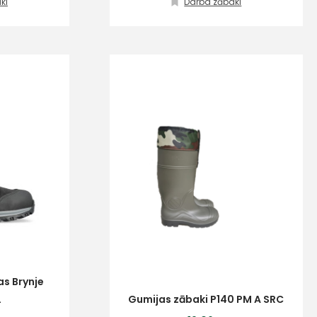
ki
Darba zābaki
as Brynje
L
Gumijas zābaki P140 PM A SRC