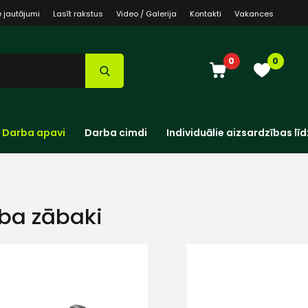
e jautājumi
Lasīt rakstus
Video / Galerija
Kontakti
Vakances
0
0
Darba apavi
Darba cimdi
Individuālie aizsardzības līd
ba zābaki