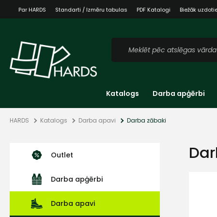
Par HARDS
Standarti / Izmēru tabulas
PDF Katalogi
Biežāk uzdoti
Katalogs
Darba apģērbi
HARDS
Katalogs
Darba apavi
Darba zābaki
Dar
Outlet
Darba apģērbi
Darba apavi