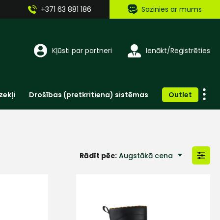
+371 63 881 186
Sazinies ar mums
Kļūsti par partneri
Ienākt/Reģistrēties
zekļi
Drošības (pretkritiena) sistēmas
Outlet
Vienreizlietojamie apģērbi un aksesuāri
Brīdinošās zīmes, lentes, uzlīmes
Rādīt pēc:
Augstākā cena
Zemākā cena