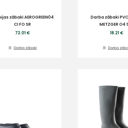
ijas zābaki AEROGREEN04
Darba zābaki PVC/
CI FO SR
METZGER O4 
72.01 €
18.21 €
Darba zābaki
Darba zāba