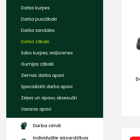
Darba kurpes
Darba puszābaki
Darba sandales
Darba zābaki
Sabo kurpes, iešļūcenes
Gumijas zābaki
Ziemas darba apavi
D
Specializēti darba apavi
Zeķes un apavu aksesuāri
Vasaras apavi
Darba cimdi
Individuālie aizsardzības