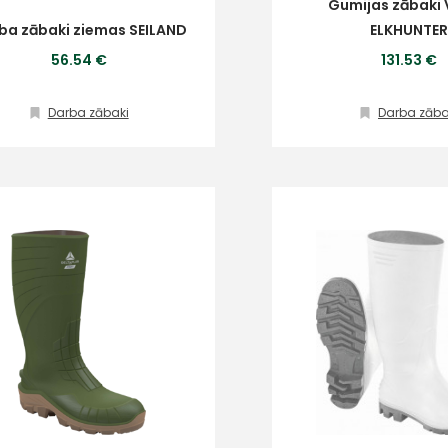
Gumijas zābaki 
ba zābaki ziemas SEILAND
ELKHUNTER
56.54 €
131.53 €
Ziņojums
Darba zābaki
Darba zāba
Klientu
atbalsts
Piekrītu SIA Hards interne
lietošanas noteikumiem
Darbdienās:
Piekrītu saņemt jaunumu
8:00 – 17:00
pastā
(+371) 63 881
186
Sūtīt ziņojumu
info@hards.lv