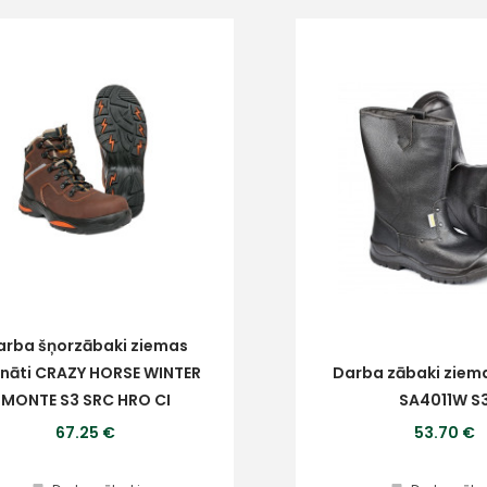
arba šņorzābaki ziemas
tināti CRAZY HORSE WINTER
Darba zābaki ziem
MONTE S3 SRC HRO CI
SA4011W S
67.25 €
53.70 €