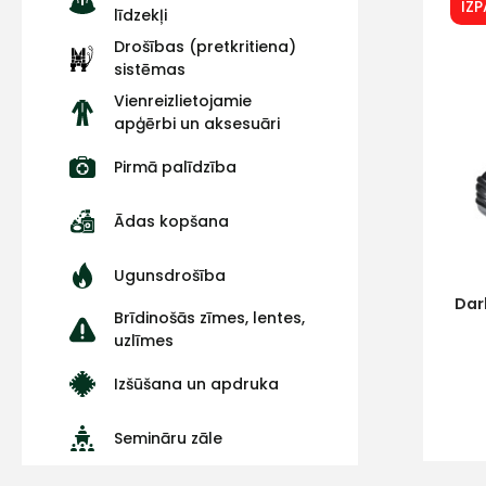
IZ
līdzekļi
Drošības (pretkritiena)
sistēmas
Vienreizlietojamie
apģērbi un aksesuāri
Pirmā palīdzība
Ādas kopšana
Ugunsdrošība
Dar
Brīdinošās zīmes, lentes,
uzlīmes
Izšūšana un apdruka
Semināru zāle