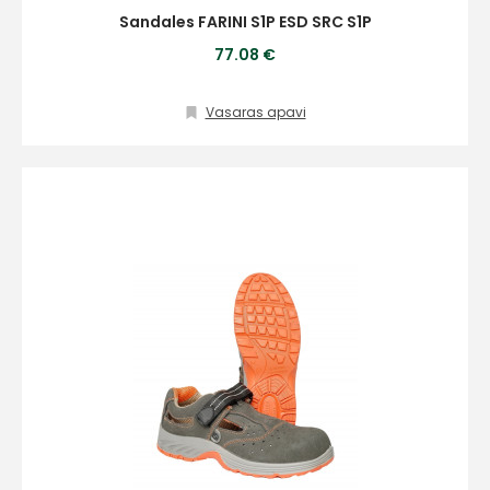
Sandales FARINI S1P ESD SRC S1P
Sazinies
77.08 €
ar
Vasaras apavi
mums!
Atbildēsim
pēc
iespējas
ātrāk
Vārds
E-pasts