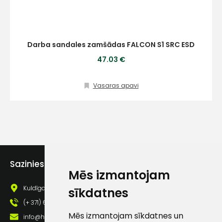
Sūtīt ziņojumu
Klientu
Darba sandales zamšādas FALCON S1 SRC ESD
47.03 €
atbalsts
Vasaras apavi
Darbdienās:
8:00 – 17:00
(+371) 63 881
186
info@hards.lv
Sazinies ar mums
Mēs izmantojam
Kuldīgas iela 69a, Saldus, Saldus nov., LV - 3801
sīkdatnes
(+ 371) 63 881 186
Mēs izmantojam sīkdatnes un
info@hards.lv