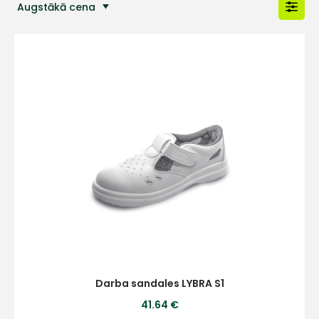
Augstākā cena
Populārākās preces
Darba sandales LYBRA S1
41.64 €