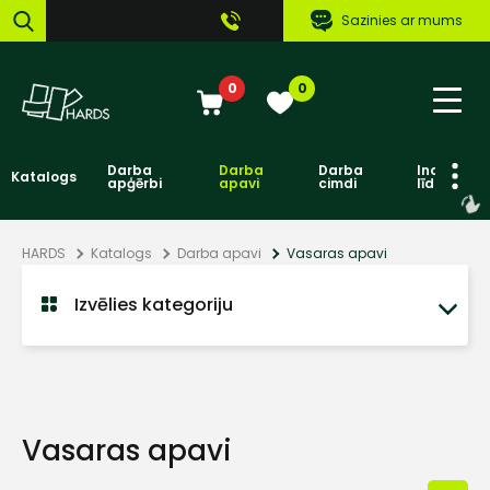
Sazinies ar mums
0
0
Darba
Darba
Darba
Individuāl
Katalogs
apģērbi
apavi
cimdi
līdzekļi
HARDS
Katalogs
Darba apavi
Vasaras apavi
Izvēlies kategoriju
Vasaras apavi