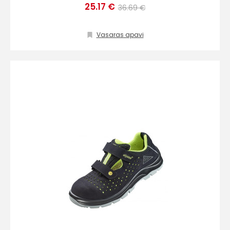
25.17 €
36.69 €
Vasaras apavi
+