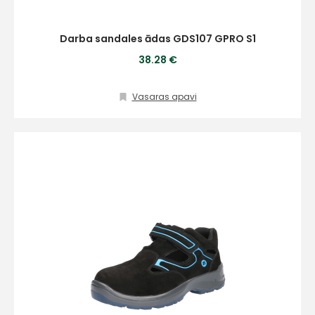
Kontakttālrunis
Darba sandales ādas GDS107 GPRO S1
38.28 €
Vasaras apavi
Ziņojums
Piekrītu SIA Hards interne
lietošanas noteikumiem
Piekrītu saņemt jaunumu
pastā