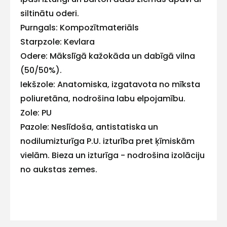
ar
siltinātu oderi.
Purngals: Kompozītmateriāls
mums!
Starpzole: Kevlara
Atbildēsim
Odere: Mākslīgā kažokāda un dabīgā vilna
pēc
iespējas
(50/50%).
ātrāk
Iekšzole: Anatomiska, izgatavota no mīksta
poliuretāna, nodrošina labu elpojamību.
Vārds
Zole: PU
Pazole: Neslīdoša, antistatiska un
nodilumizturīga P.U. izturība pret ķīmiskām
E-pasts
vielām. Bieza un izturīga - nodrošina izolāciju
no aukstas zemes.
Kontakttālrunis