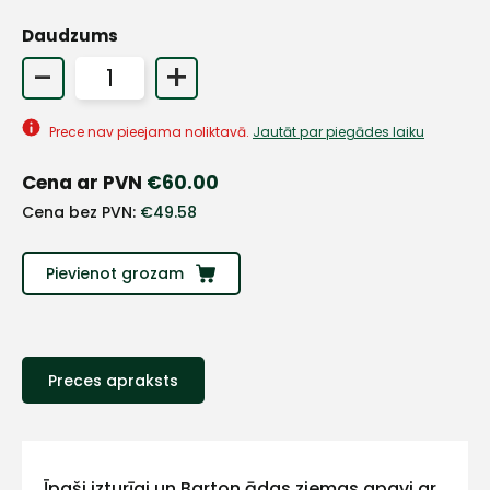
Daudzums
-
+
Prece nav pieejama noliktavā.
Jautāt par piegādes laiku
Cena ar PVN
€
60.00
Cena bez PVN:
€
49.58
Pievienot grozam
+
Preces apraksts
Sazinies
Īpaši izturīgi un Barton ādas ziemas apavi ar