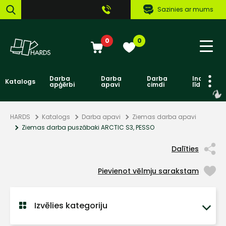
Sazinies ar mums
0
0
Darba
Darba
Darba
Individuāl
Katalogs
apģērbi
apavi
cimdi
līdzekļi
HARDS
Katalogs
Darba apavi
Ziemas darba apavi
Ziemas darba puszābaki ARCTIC S3, PESSO
Dalīties
Pievienot vēlmju sarakstam
Izvēlies kategoriju