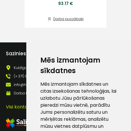
93.17 €
Klientu
atbalsts
Darba puszābaki
Darbdienās:
8:00 – 17:00
Sazinies ar mums
(+371) 63 881
Mēs izmantojam
186
Kuldīgas iela 69a, Saldus, Saldus nov., LV - 3801
sīkdatnes
info@hards.lv
(+ 371) 63 881 186
Mēs izmantojam sīkdatnes un
info@hards.lv
citas izsekošanas tehnoloģijas, lai
Darba laiks: Darbadienās: 8:00 - 17:00
uzlabotu Jūsu pārlūkošanas
pieredzi mūsu vietnē, parādītu
Visi kontakti
Jums personalizētu saturu un
mērķētas reklāmas, analizētu
mūsu vietnes datplūsmu un