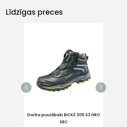
Līdzīgas preces
Ziņojums
Piekrītu SIA Hards interne
lietošanas noteikumiem
Piekrītu saņemt jaunumu
pastā
Darba puszābaki BICKZ 305 S3 HRO
Darb
Sūtīt ziņojumu
SRC