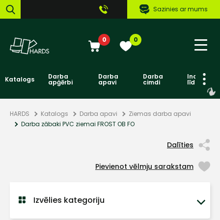
Sazinies ar mums
0
0
Darba
Darba
Darba
Individuāl
Katalogs
apģērbi
apavi
cimdi
līdzekļi
HARDS
Katalogs
Darba apavi
Ziemas darba apavi
Darba zābaki PVC ziemai FROST OB FO
Dalīties
Pievienot vēlmju sarakstam
Izvēlies kategoriju