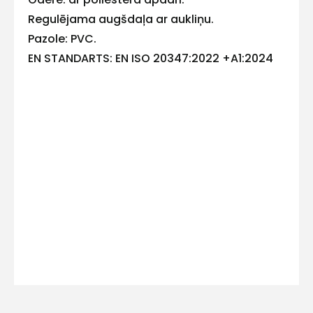
ar
Regulējama augšdaļa ar aukliņu.
mums!
Pazole: PVC.
EN STANDARTS: EN ISO 20347:2022 +A1:2024
Atbildēsim
pēc
iespējas
ātrāk
Vārds
E-pasts
Kontakttālrunis