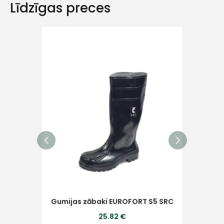
Līdzīgas preces
Ziņojums
Piekrītu SIA Hards interne
lietošanas noteikumiem
Piekrītu saņemt jaunumu
pastā
Sūtīt ziņojumu
Gumijas zābaki EUROFORT S5 SRC
Gum
25.82 €