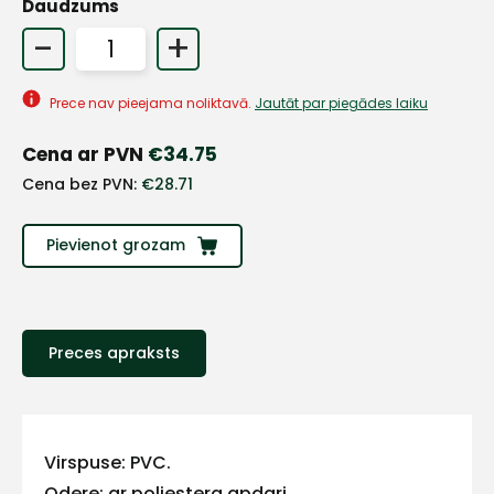
Daudzums
-
+
Prece nav pieejama noliktavā.
Jautāt par piegādes laiku
Cena ar PVN
€
34.75
Cena bez PVN:
€
28.71
Pievienot grozam
+
Preces apraksts
Sazinies
Virspuse: PVC.
Odere: ar poliestera apdari.