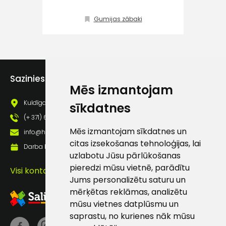
Klientu
Gumijas zābaki
atbalsts
Darbdienās:
8:00 – 17:00
Sazinies ar mums
(+371) 63 881
Mēs izmantojam
186
Kuldīgas iela 69a, Saldus, Saldus nov., LV - 3801
sīkdatnes
info@hards.lv
(+ 371) 63 881 186
Mēs izmantojam sīkdatnes un
info@hards.lv
citas izsekošanas tehnoloģijas, lai
Darba laiks: Darbadienās: 8:00 - 17:00
uzlabotu Jūsu pārlūkošanas
pieredzi mūsu vietnē, parādītu
Visi kontakti
Jums personalizētu saturu un
mērķētas reklāmas, analizētu
mūsu vietnes datplūsmu un
saprastu, no kurienes nāk mūsu