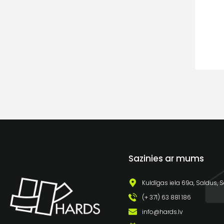
Sazinies ar mums
Kuldīgas iela 69a, Saldus, S
(+ 371) 63 881 186
info@hards.lv