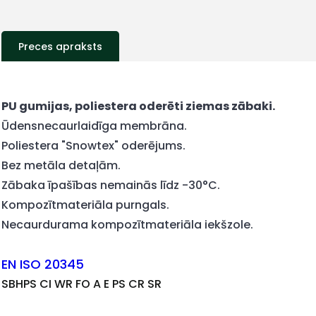
Preces apraksts
+
PU gumijas, poliestera oderēti ziemas zābaki.
Ūdensnecaurlaidīga membrāna.
Poliestera "Snowtex" oderējums.
Bez metāla detaļām.
Sazinies
Zābaka īpašības nemainās līdz -30°C.
Kompozītmateriāla purngals.
Necaurdurama kompozītmateriāla iekšzole.
ar
EN ISO 20345
mums!
SBHPS CI WR FO A E PS CR SR