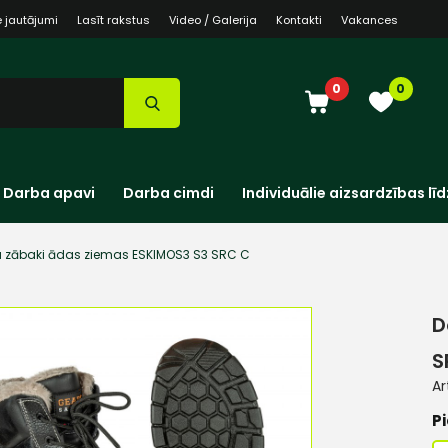
e jautājumi
Lasīt rakstus
Video / Galerija
Kontakti
Vakances
0
0
Darba apavi
Darba cimdi
Individuālie aizsardzības līd
 zābaki ādas ziemas ESKIMOS3 S3 SRC C
D
S
Ar
Pi