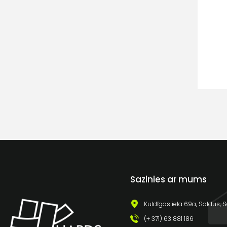
Sazinies ar mums
Kuldīgas iela 69a, Saldus, S
(+ 371) 63 881 186