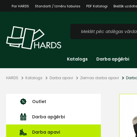
Par HARDS
Standarti / Izmēru tabulas
PDF Katalogi
Biežāk uzdoti
Katalogs
Darba apģērbi
HARDS
Katalogs
Darba apavi
Ziemas darba apavi
Darba
Outlet
Darba apģērbi
Darba apavi