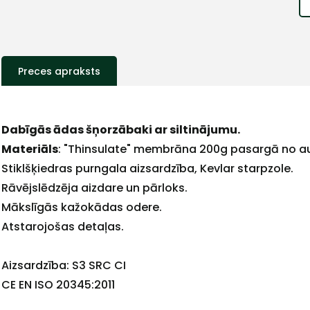
Preces apraksts
+
Dabīgās ādas šņorzābaki ar siltinājumu.
Materiāls
: "Thinsulate" membrāna 200g pasargā no au
Stiklšķiedras purngala aizsardzība, Kevlar starpzole.
Rāvējslēdzēja aizdare un pārloks.
Sazinies
Mākslīgās kažokādas odere.
Atstarojošas detaļas.
ar
Aizsardzība: S3 SRC CI
CE EN ISO 20345:2011
mums!