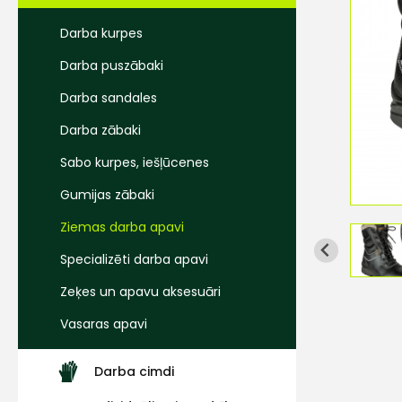
Darba kurpes
Darba puszābaki
Darba sandales
Darba zābaki
Sabo kurpes, iešļūcenes
Gumijas zābaki
Ziemas darba apavi
Specializēti darba apavi
Zeķes un apavu aksesuāri
Vasaras apavi
Darba cimdi