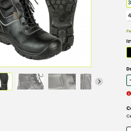
Pi
Iz
D
C
C