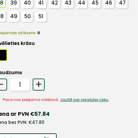
38
39
40
41
42
43
44
45
46
47
48
49
50
51
eejamais atlikums:
0
vēlieties krāsu
audzums
-
+
Prece nav pieejama noliktavā.
Jautāt par piegādes laiku
ena ar PVN
€
57.84
ena bez PVN:
€
47.80