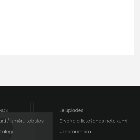
s
Kontakttālrunis
ARDS
Lejuplādes
rti / Izmēru tabulas
E-veikala lietošanas noteikumi
ta veikala
talogi
Uzņēmumiem
un
privātuma politikai