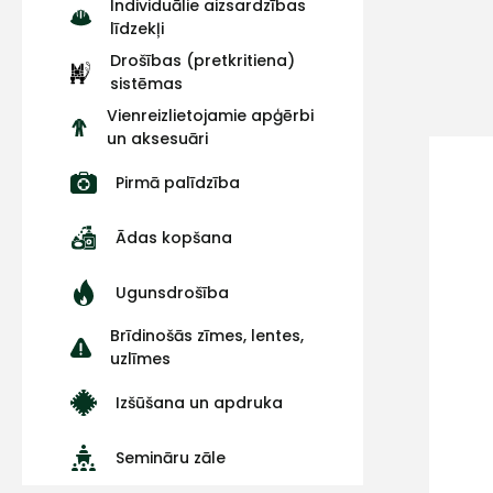
Individuālie aizsardzības
līdzekļi
Drošības (pretkritiena)
sistēmas
Vienreizlietojamie apģērbi
un aksesuāri
Pirmā palīdzība
Ādas kopšana
Ugunsdrošība
Brīdinošās zīmes, lentes,
uzlīmes
Izšūšana un apdruka
Semināru zāle