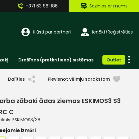
+371 63 881 186
Sazinies ar mums
Kļūsti par partneri
Ienākt/Reģistrēties
zekļi
Drošības (pretkritiena) sistēmas
Outlet
Vienreizlietojamie apģērbi un aksesuāri
Brīdinošās zīmes, lentes, uzlīmes
Dalīties
Pievienot vēlmju sarakstam
arba zābaki ādas ziemas ESKIMOS3 S3
RC C
tikuls:
ESKIMOS3/38
eejamie izmēri