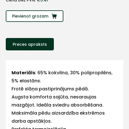
Cena bez PVN:
€
5.41
Sazinies
Pievienot grozam
ar
mums!
Preces apraksts
Atbildēsim
pēc
iespējas
ātrāk
Materiāls
: 65% kokvilna, 30% polipropilēns,
Vārds
5% elastāns.
Frotē slāņa pastiprinājums pēdā.
Augsta komforta sajūta, nesaraujas
mazgājot. Ideāla sviedru absorbēšana.
E-pasts
Maksimāla pēdu aizsardzība ekstrēmos
darba apstākļos.