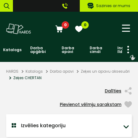
Sazinies ar mums
0
0
Darba
Darba
Darba
Individuāl
Katalogs
apģērbi
apavi
cimdi
līdzekļi
HARDS
Katalogs
Darba apavi
Zeķes un apavu aksesuāri
Zeķes CHERTAN
Dalīties
Pievienot vēlmju sarakstam
Izvēlies kategoriju