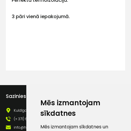
Perfekta termoizolācija.
Kontakttālrunis
3 pāri vienā iepakojumā.
Ziņojums
Piekrītu SIA Hards interne
Sazinies ar mums
Mēs izmantojam
lietošanas noteikumiem
Kuldīgas iela 69a, Saldus, Saldus nov., LV - 3801
sīkdatnes
Piekrītu saņemt jaunumu
pastā
(+ 371) 63 881 186
Mēs izmantojam sīkdatnes un
info@hards.lv