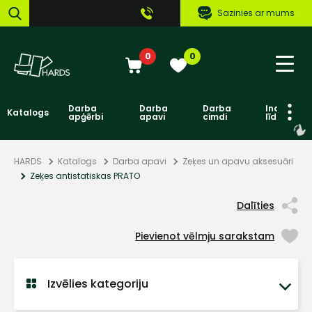
Sazinies ar mums
0
0
Darba
Darba
Darba
Individuāl
Katalogs
apģērbi
apavi
cimdi
līdzekļi
HARDS
Katalogs
Darba apavi
Zeķes un apavu aksesuāri
Zeķes antistatiskas PRATO
Dalīties
Pievienot vēlmju sarakstam
Izvēlies kategoriju