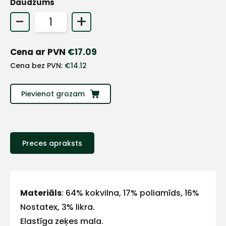
Daudzums
+
-
+
Sazinies
Cena ar PVN
€
17.09
Cena bez PVN:
€
14.12
ar
Pievienot grozam
mums!
Atbildēsim
pēc
iespējas
Preces apraksts
ātrāk
Vārds
Materiāls
: 64% kokvilna, 17% poliamīds, 16%
Nostatex, 3% likra.
Elastīga zeķes mala.
E-pasts