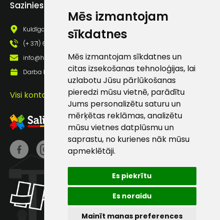
Sazinies ar mums
pastā
Mēs izmantojam
Kuldīgas iela 69a, Saldus, Saldus nov., LV - 3801
sīkdatnes
(+ 371) 63 881 186
Sūtīt ziņojumu
Mēs izmantojam sīkdatnes un
info@hards.lv
citas izsekošanas tehnoloģijas, lai
Darba laiks: Darbadienās: 8:00 - 17:00
Klientu
uzlabotu Jūsu pārlūkošanas
pieredzi mūsu vietnē, parādītu
Visi kontakti
atbalsts
Jums personalizētu saturu un
mērķētas reklāmas, analizētu
mūsu vietnes datplūsmu un
Darbdienās:
saprastu, no kurienes nāk mūsu
8:00 – 17:00
apmeklētāji.
(+371) 63 881
186
Es piekrītu
info@hards.lv
Es noraidu
Mainīt manas preferences