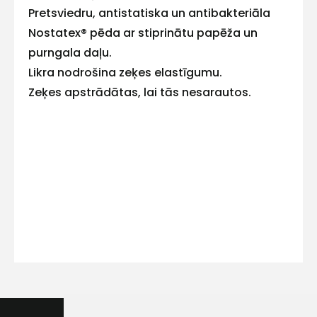
Pretsviedru, antistatiska un antibakteriāla
Nostatex® pēda ar stiprinātu papēža un
purngala daļu.
Likra nodrošina zeķes elastīgumu.
Kontakttālrunis
Zeķes apstrādātas, lai tās nesarautos.
Ziņojums
Piekrītu SIA Hards interne
lietošanas noteikumiem
Piekrītu saņemt jaunumu