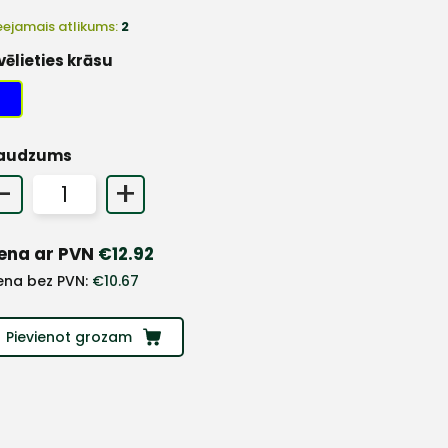
eejamais atlikums:
2
vēlieties krāsu
audzums
-
+
ena ar PVN
€
12.92
ena bez PVN:
€
10.67
Pievienot grozam