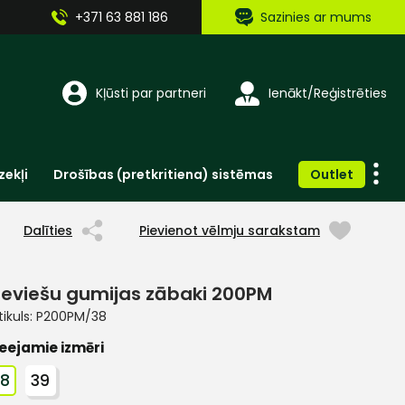
+371 63 881 186
Sazinies ar mums
Kļūsti par partneri
Ienākt/Reģistrēties
zekļi
Drošības (pretkritiena) sistēmas
Outlet
Vienreizlietojamie apģērbi un aksesuāri
Brīdinošās zīmes, lentes, uzlīmes
Dalīties
Pievienot vēlmju sarakstam
ieviešu gumijas zābaki 200PM
tikuls:
P200PM/38
eejamie izmēri
38
39