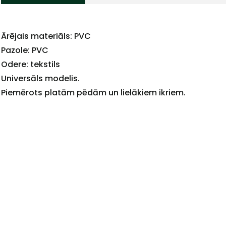
Ārējais materiāls: PVC
+
Pazole: PVC
Odere: tekstils
Universāls modelis.
Piemērots platām pēdām un lielākiem ikriem.
Sazinies
ar
mums!
Atbildēsim
pēc