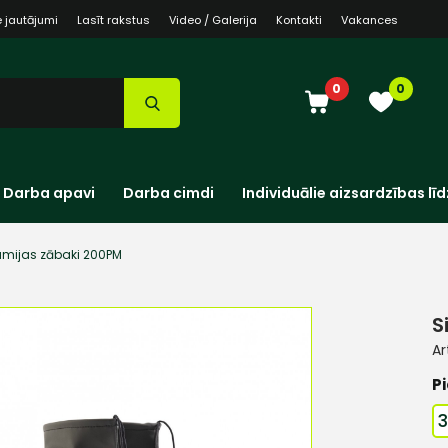
e jautājumi
Lasīt rakstus
Video / Galerija
Kontakti
Vakances
0
0
Darba apavi
Darba cimdi
Individuālie aizsardzības līd
umijas zābaki 200PM
S
Ar
Pi