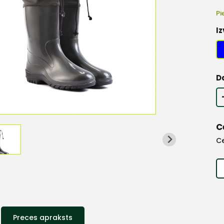
Pi
Iz
D
C
C
Preces apraksts