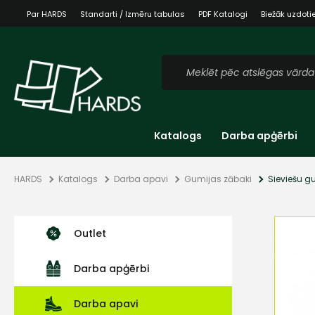
Par HARDS
Standarti / Izmēru tabulas
PDF Katalogi
Biežāk uzdoti
Katalogs
Darba apģērbi
HARDS
Katalogs
Darba apavi
Gumijas zābaki
Sieviešu g
Outlet
Darba apģērbi
Darba apavi