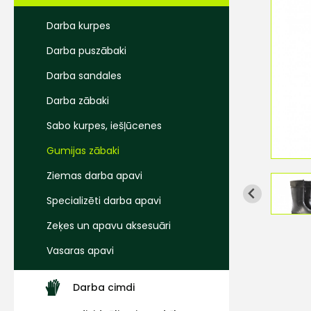
Darba kurpes
Darba puszābaki
Darba sandales
Darba zābaki
Sabo kurpes, iešļūcenes
Gumijas zābaki
Ziemas darba apavi
Specializēti darba apavi
Zeķes un apavu aksesuāri
Vasaras apavi
Darba cimdi