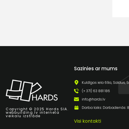
Sazinies ar mums
Kuldīgas iela 69a, Saldus, S
(+ 371) 63 881 186
info@hards.lv
Darba laiks: Darbadienās: 8:
Copyright © 2025 Hards SIA.
webbuilding.lv
interneta
veikalu izstrāde
Visi kontakti