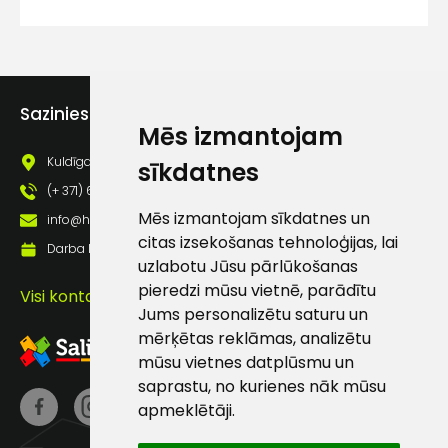
lietošanas noteikumiem
Piekrītu saņemt jaunumu
pastā
Sazinies ar mums
Mēs izmantojam
Sūtīt ziņojumu
Kuldīgas iela 69a, Saldus, Saldus nov., LV - 3801
sīkdatnes
(+ 371) 63 881 186
Klientu
Mēs izmantojam sīkdatnes un
info@hards.lv
citas izsekošanas tehnoloģijas, lai
Darba laiks: Darbadienās: 8:00 - 17:00
atbalsts
uzlabotu Jūsu pārlūkošanas
pieredzi mūsu vietnē, parādītu
Visi kontakti
Jums personalizētu saturu un
Darbdienās:
8:00 – 17:00
mērķētas reklāmas, analizētu
mūsu vietnes datplūsmu un
(+371) 63 881
saprastu, no kurienes nāk mūsu
186
apmeklētāji.
info@hards.lv