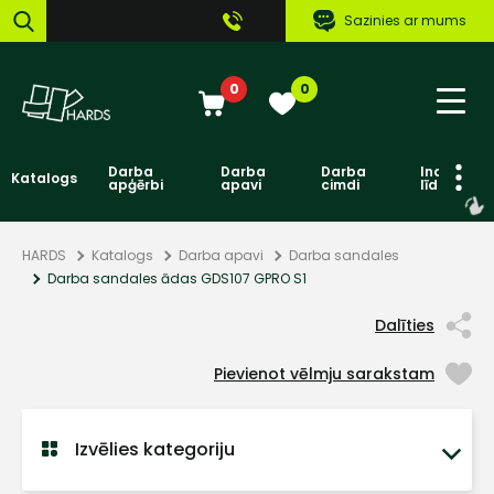
Sazinies ar mums
0
0
Darba
Darba
Darba
Individuāl
Katalogs
apģērbi
apavi
cimdi
līdzekļi
HARDS
Katalogs
Darba apavi
Darba sandales
Darba sandales ādas GDS107 GPRO S1
Dalīties
Pievienot vēlmju sarakstam
Izvēlies kategoriju