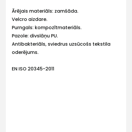
Ārējais materiāls: zamšāda.
E-pasts
Velcro aizdare.
Purngals: kompozītmateriāls.
Pazole: divslāņu PU.
Antibakteriāls, sviedrus uzsūcošs tekstila
Kontakttālrunis
oderējums.
EN ISO 20345-2011
Ziņojums
Piekrītu SIA Hards interne