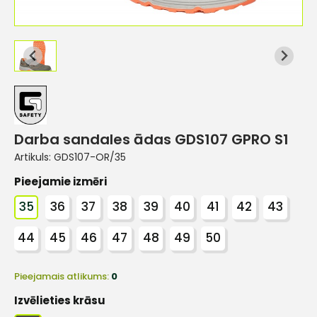
Darba sandales ādas GDS107 GPRO S1
Artikuls:
GDS107-OR/35
Pieejamie izmēri
35
36
37
38
39
40
41
42
43
44
45
46
47
48
49
50
Pieejamais atlikums:
0
Izvēlieties krāsu