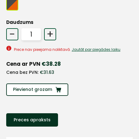
Daudzums
+
-
+
Sazinies
Prece nav pieejama noliktavā.
Jautāt par piegādes laiku
ar
Cena ar PVN
€
38.28
Cena bez PVN:
€
31.63
mums!
Pievienot grozam
Atbildēsim
pēc
iespējas
ātrāk
Vārds
Preces apraksts