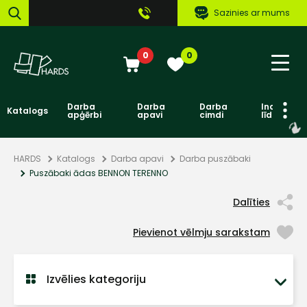
Sazinies ar mums
0
0
Darba
Darba
Darba
Individuāl
Katalogs
apģērbi
apavi
cimdi
līdzekļi
HARDS
Katalogs
Darba apavi
Darba puszābaki
Puszābaki ādas BENNON TERENNO
Dalīties
Pievienot vēlmju sarakstam
Izvēlies kategoriju