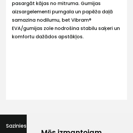
pasargāt kājas no mitruma. Gumijas
aizsargelementi purngala un papēža daļā
samazina nodilumu, bet Vibram®
Kontakttālrunis
EVA/gumijas zole nodrošina stabilu saķeri un
komfortu dažādos apstākļos.
Ziņojums
Piekrītu SIA Hards interne
lietošanas noteikumiem
Sazinies ar mums
Piekrītu saņemt jaunumu
Mēs izmantojam