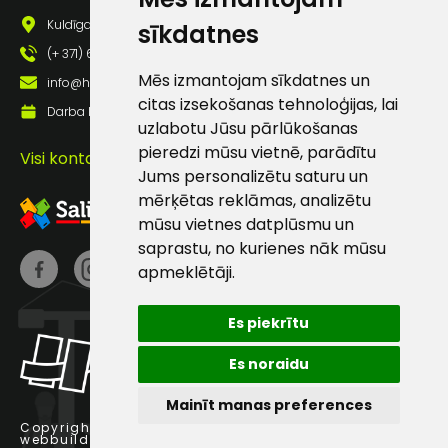
pastā
Kuldīgas iela 69a, Saldus, Saldus nov., LV - 3801
sīkdatnes
(+ 371) 63 881 186
Sūtīt ziņojumu
Mēs izmantojam sīkdatnes un
info@hards.lv
citas izsekošanas tehnoloģijas, lai
Darba laiks: Darbadienās: 8:00 - 17:00
uzlabotu Jūsu pārlūkošanas
Klientu
pieredzi mūsu vietnē, parādītu
Visi kontakti
Jums personalizētu saturu un
atbalsts
mērķētas reklāmas, analizētu
mūsu vietnes datplūsmu un
Darbdienās:
saprastu, no kurienes nāk mūsu
8:00 – 17:00
apmeklētāji.
(+371) 63 881
186
Es piekrītu
info@hards.lv
Es noraidu
Mainīt manas preferences
Copyright © 2025 Hards SIA.
webbuilding.lv
interneta veikalu izstrāde