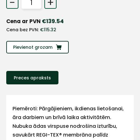
-
+
+
Cena ar PVN
€
139.54
Sazinies
Cena bez PVN:
€
115.32
ar
Pievienot grozam
mums!
Atbildēsim
pēc
Preces apraksts
iespējas
ātrāk
Vārds
Piemēroti: Pārgājieniem, ikdienas lietošanai,
āra darbiem un brīvā laika aktivitātēm.
Nubuka ādas virspuse nodrošina izturību,
E-pasts
savukārt REGI-TEX® membrāna palīdz