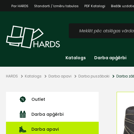
Par HARDS
Standarti / Izmēru tabulas
PDF Katalogi
Biežāk uzdoti
Katalogs
Darba apģērbi
HARDS
Katalogs
Darba apavi
Darba puszābaki
Darba zā
Outlet
Darba apģērbi
Darba apavi