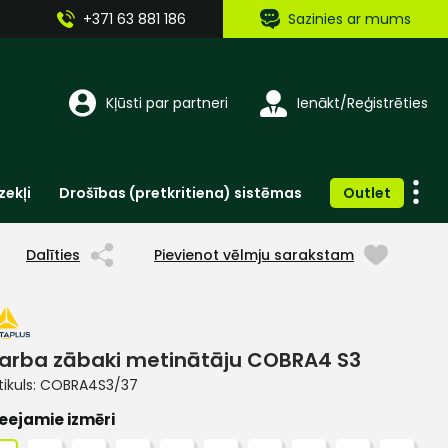
+371 63 881 186
Sazinies ar mums
Kļūsti par partneri
Ienākt/Reģistrēties
zekļi
Drošības (pretkritiena) sistēmas
Outlet
Vienreizlietojamie apģērbi un aksesuāri
Brīdinošās zīmes, lentes, uzlīmes
Dalīties
Pievienot vēlmju sarakstam
arba zābaki metinātāju COBRA4 S3
tikuls:
COBRA4S3/37
eejamie izmēri