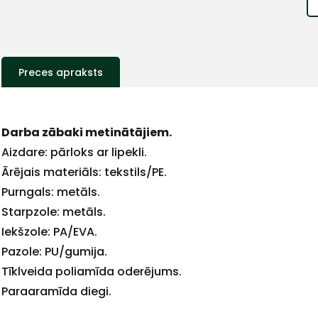
Preces apraksts
+
Darba zābaki metinātājiem.
Aizdare: pārloks ar lipekli.
Ārējais materiāls: tekstils/PE.
Purngals: metāls.
Sazinies
Starpzole: metāls.
Iekšzole: PA/EVA.
ar
Pazole: PU/gumija.
Tīklveida poliamīda oderējums.
Paraaramīda diegi.
mums!