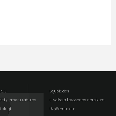
s
Kontakttālrunis
ARDS
Lejuplādes
rti / Izmēru tabulas
E-veikala lietošanas noteikumi
ta veikala
talogi
Uzņēmumiem
un
privātuma politikai