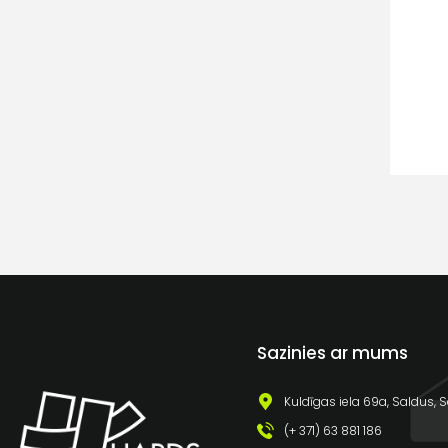
Sazinies ar mums
Kuldīgas iela 69a, Saldus, S
(+ 371) 63 881 186