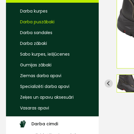
Darba kurpes
Darba puszābaki
Darba sandales
Darba zābaki
Sabo kurpes, iešļūcenes
Gumijas zābaki
Ziemas darba apavi
Specializēti darba apavi
Zeķes un apavu aksesuāri
Vasaras apavi
Darba cimdi