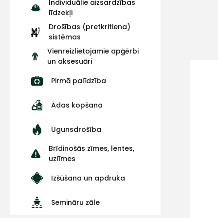
Individuālie aizsardzības
līdzekļi
Drošības (pretkritiena)
sistēmas
Vienreizlietojamie apģērbi
un aksesuāri
Pirmā palīdzība
Ādas kopšana
Ugunsdrošība
Brīdinošās zīmes, lentes,
uzlīmes
Izšūšana un apdruka
Semināru zāle