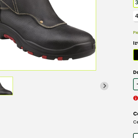
Pi
Iz
D
C
C