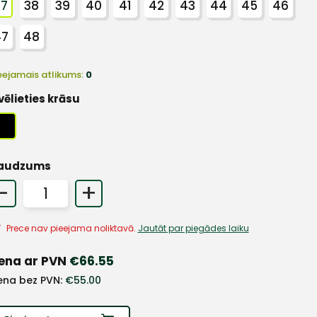
37
38
39
40
41
42
43
44
45
46
47
48
eejamais atlikums:
0
vēlieties krāsu
audzums
-
+
Prece nav pieejama noliktavā.
Jautāt par piegādes laiku
ena ar PVN
€
66.55
ena bez PVN:
€
55.00