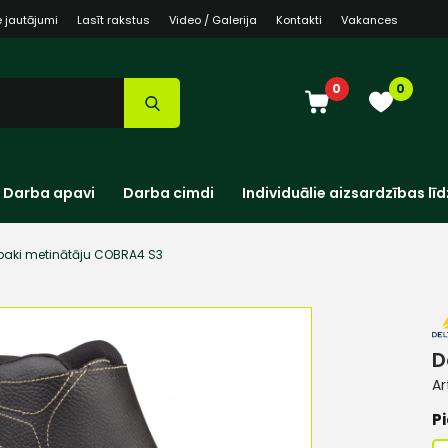
e jautājumi
Lasīt rakstus
Video / Galerija
Kontakti
Vakances
0
0
Darba apavi
Darba cimdi
Individuālie aizsardzības līd
baki metinātāju COBRA4 S3
D
Ar
Pi