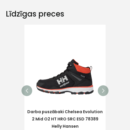
Līdzīgas preces
Ziņojums
Piekrītu SIA Hards interne
lietošanas noteikumiem
Piekrītu saņemt jaunumu
pastā
Darba puszābaki Chelsea Evolution
Sūtīt ziņojumu
2 Mid O2 HT HRO SRC ESD 78389
Darb
Helly Hansen