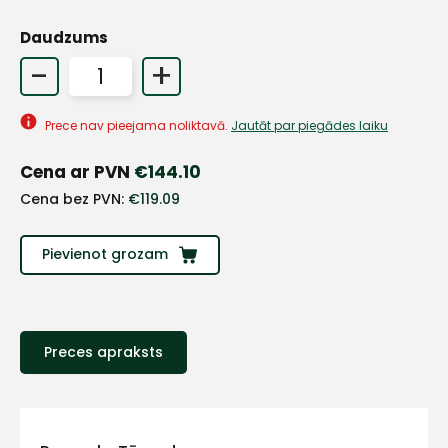
Daudzums
-
+
Prece nav pieejama noliktavā.
Jautāt par piegādes laiku
Cena ar PVN
€
144.10
Cena bez PVN:
€
119.09
Pievienot grozam
+
Preces apraksts
Sazinies