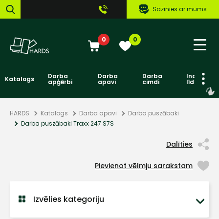
Sazinies ar mums
0
0
Darba
Darba
Darba
Individuāl
Katalogs
apģērbi
apavi
cimdi
līdzekļi
HARDS
Katalogs
Darba apavi
Darba puszābaki
Darba puszābaki Traxx 247 S7S
Dalīties
Pievienot vēlmju sarakstam
Izvēlies kategoriju