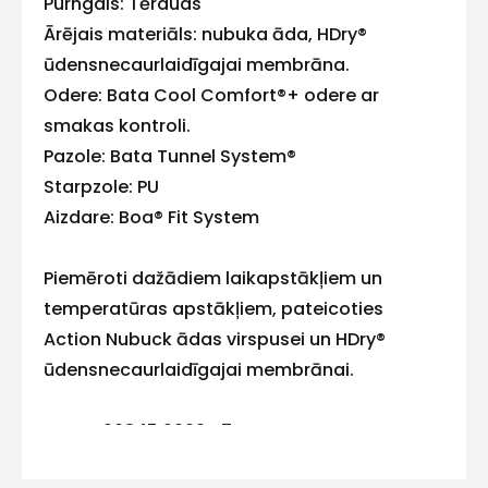
Purngals: Tērauds
ar
Ārējais materiāls: nubuka āda, HDry®
ūdensnecaurlaidīgajai membrāna.
mums!
Odere: Bata Cool Comfort®+ odere ar
Atbildēsim
smakas kontroli.
pēc
iespējas
Pazole: Bata Tunnel System®
ātrāk
Starpzole: PU
Vārds
Aizdare: Boa® Fit System
Piemēroti dažādiem laikapstākļiem un
temperatūras apstākļiem, pateicoties
E-pasts
Action Nubuck ādas virspusei un HDry®
ūdensnecaurlaidīgajai membrānai.
EN ISO 20345:2022 S7S HI CI HRO FO WR SR
Kontakttālrunis