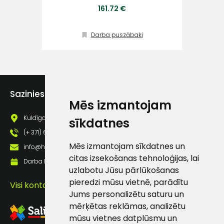
161.72 €
Klientu
atbalsts
Darba puszābaki
Darbdienās:
8:00 – 17:00
(+371) 63 881
Sazinies ar mums
186
Mēs izmantojam
Kuldīgas iela 69a, Saldus, Saldus nov., LV - 3801
sīkdatnes
info@hards.lv
(+ 371) 63 881 186
Mēs izmantojam sīkdatnes un
info@hards.lv
citas izsekošanas tehnoloģijas, lai
Darba laiks: Darbadienās: 8:00 - 17:00
uzlabotu Jūsu pārlūkošanas
pieredzi mūsu vietnē, parādītu
Visi kontakti
Jums personalizētu saturu un
mērķētas reklāmas, analizētu
mūsu vietnes datplūsmu un