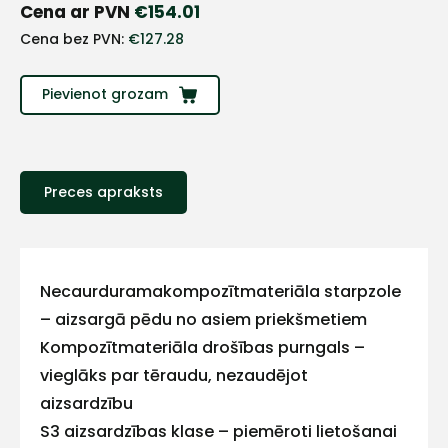
Cena ar PVN
€
154.01
Cena bez PVN:
€
127.28
Pievienot grozam
Preces apraksts
+
Necaurduramakompozītmateriāla starpzole
– aizsargā pēdu no asiem priekšmetiem
Sazinies
Kompozītmateriāla drošības purngals –
vieglāks par tēraudu, nezaudējot
ar
aizsardzību
mums!
S3 aizsardzības klase – piemēroti lietošanai