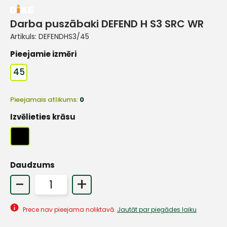
Darba puszābaki DEFEND H S3 SRC WR
Artikuls:
DEFENDHS3/45
Pieejamie izmēri
45
Pieejamais atlikums:
0
Izvēlieties krāsu
Daudzums
-
+
Prece nav pieejama noliktavā.
Jautāt par piegādes laiku