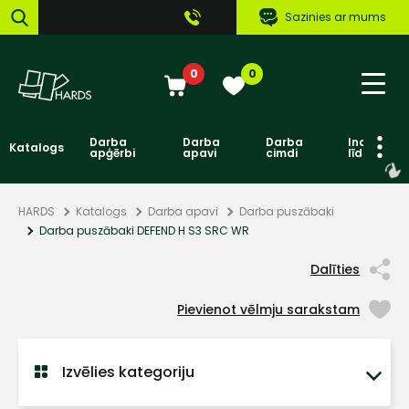
Sazinies ar mums
0
0
Darba
Darba
Darba
Individuāl
Katalogs
apģērbi
apavi
cimdi
līdzekļi
HARDS
Katalogs
Darba apavi
Darba puszābaki
Darba puszābaki DEFEND H S3 SRC WR
Dalīties
Pievienot vēlmju sarakstam
Izvēlies kategoriju