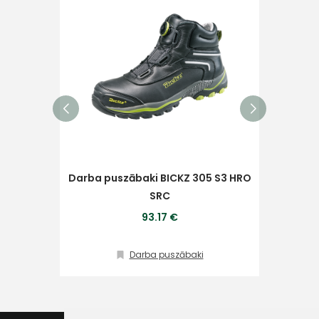
Piekrītu SIA Hards interne
lietošanas noteikumiem
Piekrītu saņemt jaunumu
Darba puszābaki BICKZ 305 S3 HRO
pastā
SRC
Darb
93.17 €
Sūtīt ziņojumu
Darba puszābaki
Klientu
atbalsts