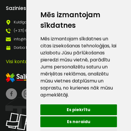
Sazinies ar mums
Mēs izmantojam
Darbdienās:
8:00 – 17:00
Kuldīgas iela 69a, Saldus, Saldus nov., LV - 3801
sīkdatnes
(+371) 63 881
(+ 371) 63 881 186
186
Mēs izmantojam sīkdatnes un
info@hards.lv
citas izsekošanas tehnoloģijas, lai
info@hards.lv
Darba laiks: Darbadienās: 8:00 - 17:00
uzlabotu Jūsu pārlūkošanas
pieredzi mūsu vietnē, parādītu
Visi kontakti
Jums personalizētu saturu un
mērķētas reklāmas, analizētu
mūsu vietnes datplūsmu un
saprastu, no kurienes nāk mūsu
apmeklētāji.
Es piekrītu
Es noraidu