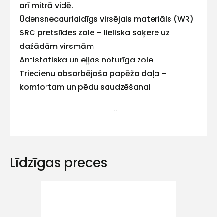
arī mitrā vidē.
Atbildēsim
Ūdensnecaurlaidīgs virsējais materiāls (WR)
pēc
iespējas
SRC pretslīdes zole – lieliska saķere uz
ātrāk
dažādām virsmām
Vārds
Antistatiska un eļļas noturīga zole
Triecienu absorbējoša papēža daļa –
komfortam un pēdu saudzēšanai
E-pasts
Bez metāla – ideāli lietošanai vietās ar
metāla detektoru kontroles punktiem
Līdzīgas preces
Kontakttālrunis
Ziņojums