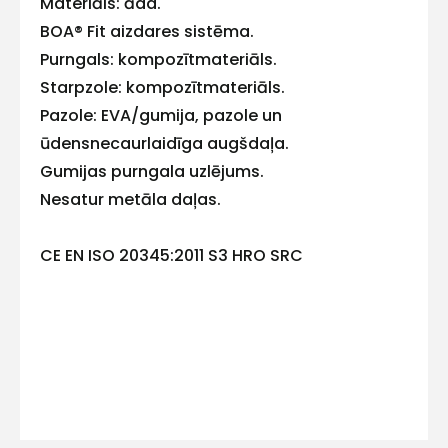
Materiāls: āda.
E-pasts
BOA® Fit aizdares sistēma.
Purngals: kompozītmateriāls.
Starpzole: kompozītmateriāls.
Pazole: EVA/gumija, pazole un
Kontakttālrunis
ūdensnecaurlaidīga augšdaļa.
Gumijas purngala uzlējums.
Nesatur metāla daļas.
Ziņojums
CE EN ISO 20345:2011 S3 HRO SRC
Piekrītu SIA Hards interne