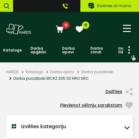
Sazinies ar mums
0
0
Darba
Darba
Darba
Individuāl
Katalogs
apģērbi
apavi
cimdi
līdzekļi
HARDS
Katalogs
Darba apavi
Darba puszābaki
Darba puszābaki BICKZ 305 S3 HRO SRC
Dalīties
Pievienot vēlmju sarakstam
Izvēlies kategoriju