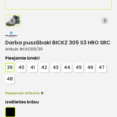
Darba puszābaki BICKZ 305 S3 HRO SRC
Artikuls:
BICKZ305/39
Pieejamie izmēri
39
40
41
42
43
44
45
46
47
48
Pieejamais atlikums:
0
Izvēlieties krāsu