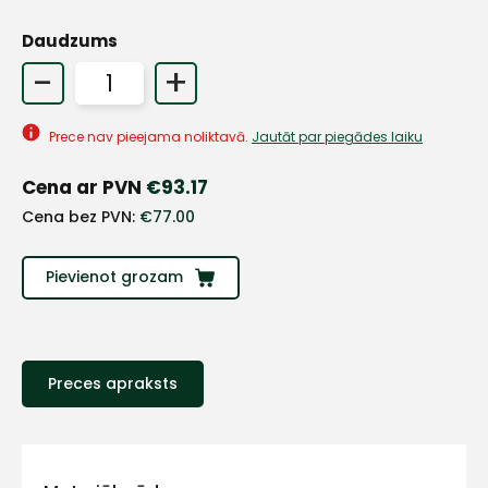
Daudzums
+
-
+
Prece nav pieejama noliktavā.
Jautāt par piegādes laiku
Sazinies
Cena ar PVN
€
93.17
ar
Cena bez PVN:
€
77.00
mums!
Pievienot grozam
Atbildēsim
pēc
iespējas
ātrāk
Preces apraksts
Vārds