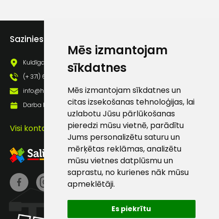
lietošanas noteikumiem
Piekrītu saņemt jaunumu
pastā
Sazinies ar mums
Mēs izmantojam
Kuldīgas iela 69a, Saldus, Saldus nov., LV - 3801
Sūtīt ziņojumu
sīkdatnes
(+ 371) 63 881 186
Mēs izmantojam sīkdatnes un
info@hards.lv
Klientu
citas izsekošanas tehnoloģijas, lai
Darba laiks: Darbadienās: 8:00 - 17:00
uzlabotu Jūsu pārlūkošanas
atbalsts
pieredzi mūsu vietnē, parādītu
Visi kontakti
Jums personalizētu saturu un
Darbdienās:
mērķētas reklāmas, analizētu
8:00 – 17:00
mūsu vietnes datplūsmu un
saprastu, no kurienes nāk mūsu
(+371) 63 881
186
apmeklētāji.
info@hards.lv
Es piekrītu