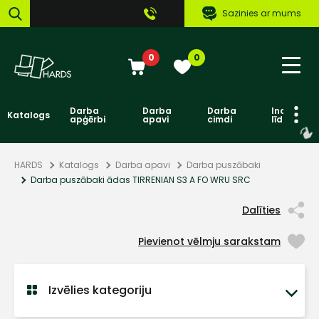
Sazinies ar mums
0
0
Darba
Darba
Darba
Individuāl
Katalogs
apģērbi
apavi
cimdi
līdzekļi
HARDS
Katalogs
Darba apavi
Darba puszābaki
Darba puszābaki ādas TIRRENIAN S3 A FO WRU SRC
Dalīties
Pievienot vēlmju sarakstam
Izvēlies kategoriju