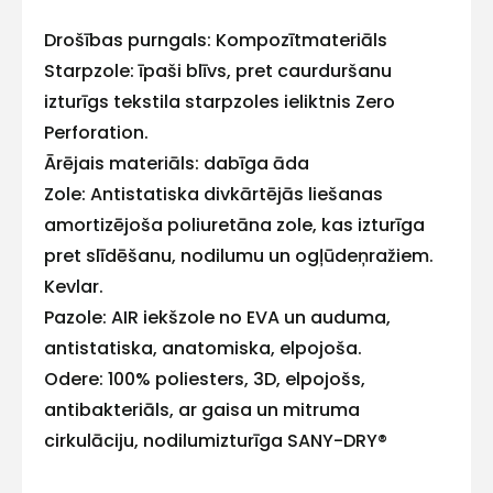
ar
Drošības purngals: Kompozītmateriāls
Starpzole: īpaši blīvs, pret caurduršanu
mums!
izturīgs tekstila starpzoles ieliktnis Zero
Atbildēsim
Perforation.
pēc
Ārējais materiāls: dabīga āda
iespējas
ātrāk
Zole: Antistatiska divkārtējās liešanas
amortizējoša poliuretāna zole, kas izturīga
Vārds
pret slīdēšanu, nodilumu un ogļūdeņražiem.
Kevlar.
Pazole: AIR iekšzole no EVA un auduma,
antistatiska, anatomiska, elpojoša.
E-pasts
Odere: 100% poliesters, 3D, elpojošs,
antibakteriāls, ar gaisa un mitruma
cirkulāciju, nodilumizturīga SANY-DRY®
Kontakttālrunis