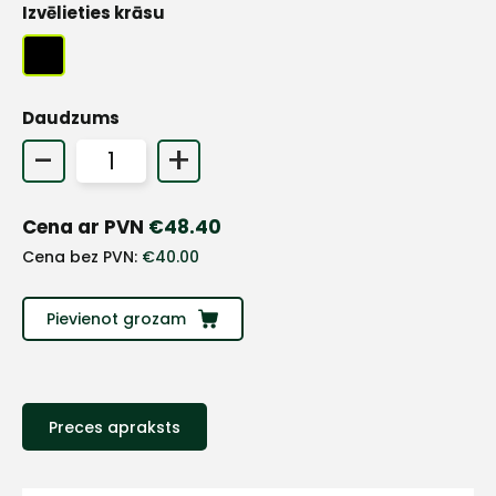
Izvēlieties krāsu
Daudzums
-
+
Cena ar PVN
€
48.40
Cena bez PVN:
€
40.00
Pievienot grozam
+
Preces apraksts
Sazinies