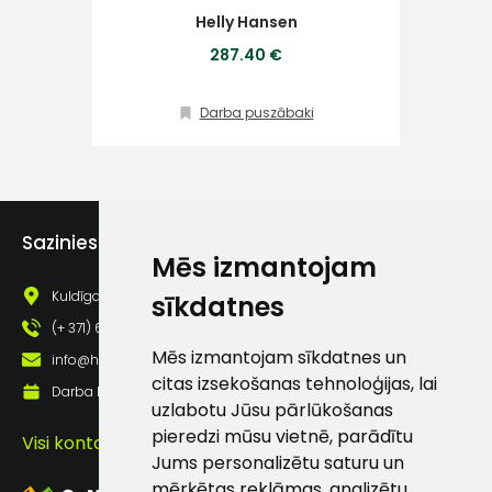
Helly Hansen
Darb
Klientu
287.40 €
atbalsts
Darba puszābaki
Darbdienās:
8:00 – 17:00
(+371) 63 881
Sazinies ar mums
186
Mēs izmantojam
info@hards.lv
Kuldīgas iela 69a, Saldus, Saldus nov., LV - 3801
sīkdatnes
(+ 371) 63 881 186
Mēs izmantojam sīkdatnes un
info@hards.lv
citas izsekošanas tehnoloģijas, lai
Darba laiks: Darbadienās: 8:00 - 17:00
uzlabotu Jūsu pārlūkošanas
pieredzi mūsu vietnē, parādītu
Visi kontakti
Jums personalizētu saturu un
mērķētas reklāmas, analizētu