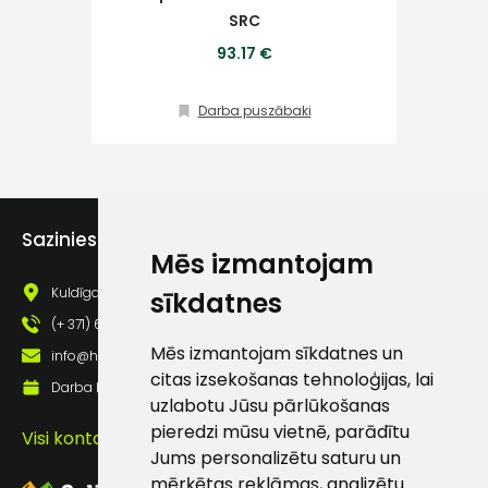
SRC
Klientu
93.17 €
atbalsts
Darba puszābaki
Darbdienās:
8:00 – 17:00
(+371) 63 881
Sazinies ar mums
186
Mēs izmantojam
info@hards.lv
Kuldīgas iela 69a, Saldus, Saldus nov., LV - 3801
sīkdatnes
(+ 371) 63 881 186
Mēs izmantojam sīkdatnes un
info@hards.lv
citas izsekošanas tehnoloģijas, lai
Darba laiks: Darbadienās: 8:00 - 17:00
uzlabotu Jūsu pārlūkošanas
pieredzi mūsu vietnē, parādītu
Visi kontakti
Jums personalizētu saturu un
mērķētas reklāmas, analizētu