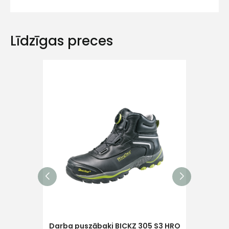
Līdzīgas preces
Ziņojums
Piekrītu SIA Hards interne
lietošanas noteikumiem
Piekrītu saņemt jaunumu
pastā
Darba
Sūtīt ziņojumu
Darba puszābaki BICKZ 305 S3 HRO
2 Mi