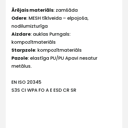
ar
Ārējais materiāls
: zamšāda
Odere
: MESH tīklveida – elpojoša,
mums!
nodilumizturīga
Atbildēsim
Aizdare
: auklas Purngals:
pēc
kompozītmateriāls
iespējas
ātrāk
Starpzole
: kompozītmateriāls
Pazole
: elastīga PU/PU Apavi nesatur
Vārds
metālus.
EN ISO 20345
S3S CI WPA FO A E ESD CR SR
E-pasts
Kontakttālrunis