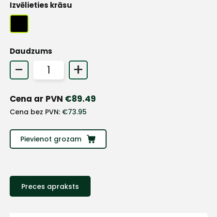
Izvēlieties krāsu
Daudzums
-
+
Cena ar PVN
€
89.49
Cena bez PVN:
€
73.95
Pievienot grozam
+
Preces apraksts
Sazinies