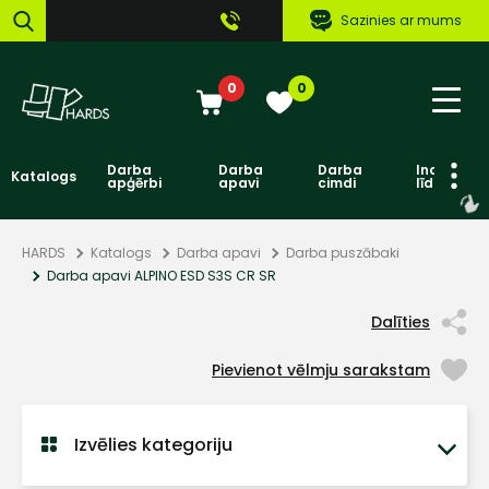
Sazinies ar mums
0
0
Darba
Darba
Darba
Individuāl
Katalogs
apģērbi
apavi
cimdi
līdzekļi
HARDS
Katalogs
Darba apavi
Darba puszābaki
Darba apavi ALPINO ESD S3S CR SR
Dalīties
Pievienot vēlmju sarakstam
Izvēlies kategoriju