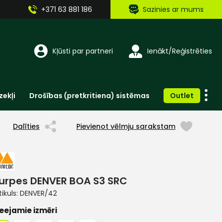
+371 63 881 186
Sazinies ar mums
Kļūsti par partneri
Ienākt/Reģistrēties
zekļi
Drošības (pretkritiena) sistēmas
Outlet
Vienreizlietojamie apģērbi un aksesuāri
Brīdinošās zīmes, lentes, uzlīmes
Dalīties
Pievienot vēlmju sarakstam
urpes DENVER BOA S3 SRC
tikuls:
DENVER/42
eejamie izmēri