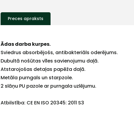
Preces apraksts
+
Ādas darba kurpes.
Sviedrus absorbējošs, antibakteriāls oderējums.
Dubultā nošūtas vīles savienojumu daļā.
Atstarojošas detaļas papēža daļā.
Sazinies
Metāla purngals un starpzole.
2 slāņu PU pazole ar purngala uzlējumu.
ar
Atbilstība: CE EN ISO 20345: 2011 S3
mums!