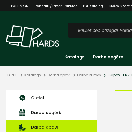
Par HARDS
Standarti / Izmēru tabulas
PDF Katalogi
Biežāk uzdoti
Katalogs
Darba apģērbi
HARDS
Katalogs
Darba apavi
Darba kurpes
Kurpes DENVE
Outlet
Darba apģērbi
Darba apavi