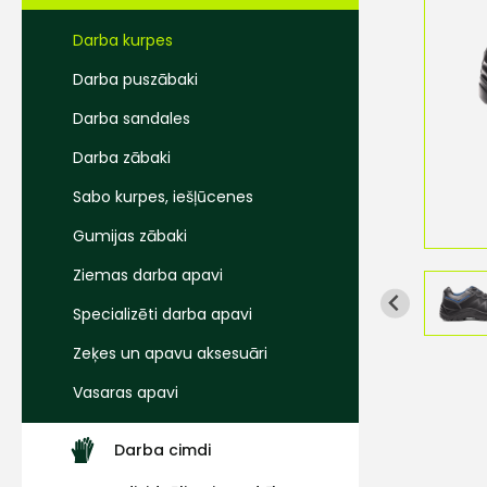
Darba kurpes
Darba puszābaki
Darba sandales
Darba zābaki
Sabo kurpes, iešļūcenes
Gumijas zābaki
Ziemas darba apavi
Specializēti darba apavi
Zeķes un apavu aksesuāri
Vasaras apavi
Darba cimdi