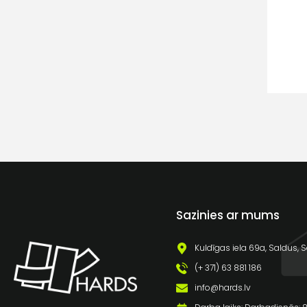
Sazinies ar mums
Kuldīgas iela 69a, Saldus, S
(+ 371) 63 881 186
info@hards.lv