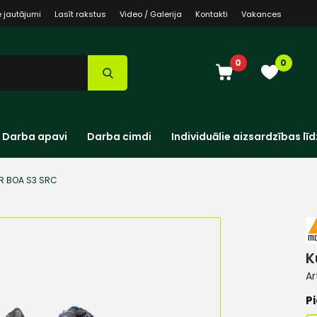
e jautājumi
Lasīt rakstus
Video / Galerija
Kontakti
Vakances
0
0
Darba apavi
Darba cimdi
Individuālie aizsardzības līd
R BOA S3 SRC
K
Ar
Pi