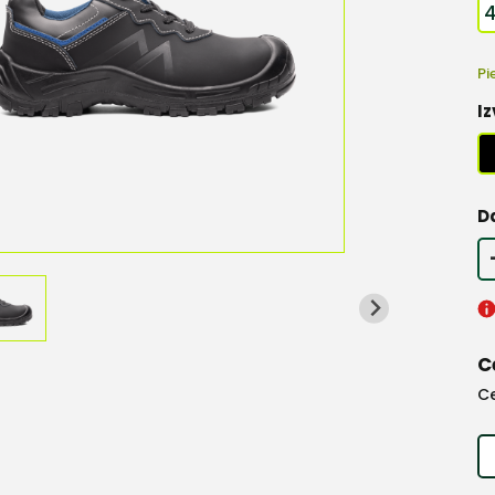
Pi
Iz
D
C
C