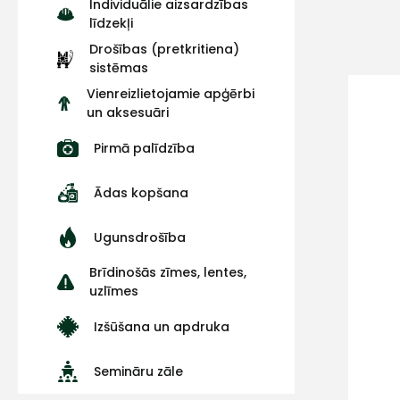
Individuālie aizsardzības
līdzekļi
Drošības (pretkritiena)
sistēmas
Vienreizlietojamie apģērbi
un aksesuāri
Pirmā palīdzība
Ādas kopšana
Ugunsdrošība
Brīdinošās zīmes, lentes,
uzlīmes
Izšūšana un apdruka
Semināru zāle