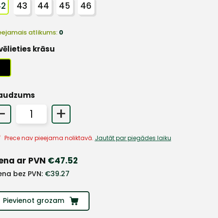
42
43
44
45
46
eejamais atlikums:
0
vēlieties krāsu
audzums
-
+
Prece nav pieejama noliktavā.
Jautāt par piegādes laiku
ena ar PVN
€
47.52
ena bez PVN:
€
39.27
Pievienot grozam