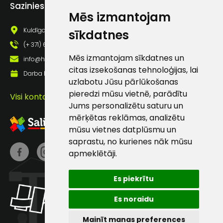
Piekrītu saņemt jaunumu
Sazinies ar mums
pastā
Mēs izmantojam
Kuldīgas iela 69a, Saldus, Saldus nov., LV - 3801
sīkdatnes
(+ 371) 63 881 186
Sūtīt ziņojumu
Mēs izmantojam sīkdatnes un
info@hards.lv
citas izsekošanas tehnoloģijas, lai
Darba laiks: Darbadienās: 8:00 - 17:00
Klientu
uzlabotu Jūsu pārlūkošanas
pieredzi mūsu vietnē, parādītu
Visi kontakti
atbalsts
Jums personalizētu saturu un
mērķētas reklāmas, analizētu
mūsu vietnes datplūsmu un
Darbdienās:
8:00 – 17:00
saprastu, no kurienes nāk mūsu
apmeklētāji.
(+371) 63 881
186
Es piekrītu
info@hards.lv
Es noraidu
Mainīt manas preferences