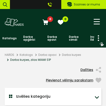
Sazinies ar mums
0
0
Darba
Darba
Darba
Individuāl
Katalogs
apģērbi
apavi
cimdi
līdzekļi
HARDS
Katalogs
Darba apavi
Darba kurpes
Darba kurpes, zilas MIAMI S1P
Dalīties
Pievienot vēlmju sarakstam
Izvēlies kategoriju