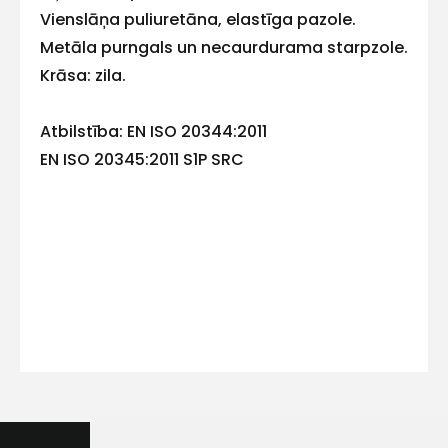
Vienslāņa puliuretāna, elastīga pazole.
Metāla purngals un necaurdurama starpzole.
Krāsa: zila.
Kontakttālrunis
Atbilstība: EN ISO 20344:2011
EN ISO 20345:2011 S1P SRC
Ziņojums
Piekrītu SIA Hards interne
lietošanas noteikumiem