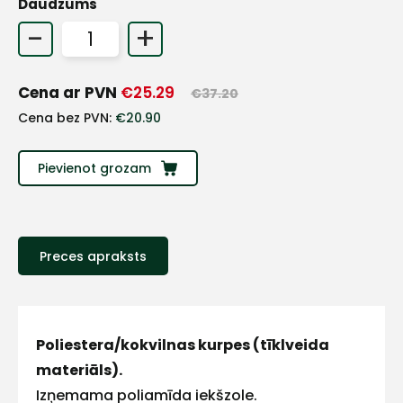
Daudzums
+
-
+
Sazinies
Cena ar PVN
€
25.29
€
37.20
Cena bez PVN:
€
20.90
ar
Pievienot grozam
mums!
Atbildēsim
pēc
iespējas
Preces apraksts
ātrāk
Vārds
Poliestera/kokvilnas kurpes (tīklveida
materiāls).
Izņemama poliamīda iekšzole.
E-pasts