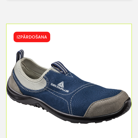
IZPĀRDOŠANA