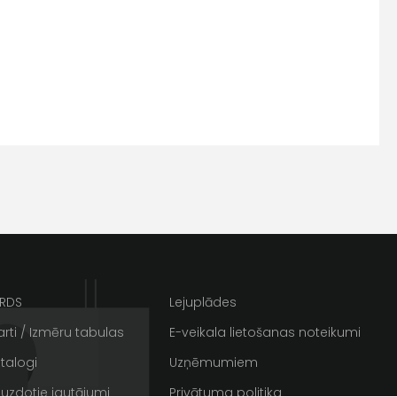
s
Kontakttālrunis
ARDS
Lejuplādes
rti / Izmēru tabulas
E-veikala lietošanas noteikumi
talogi
Uzņēmumiem
ta veikala
un
privātuma politikai
 uzdotie jautājumi
Privātuma politika