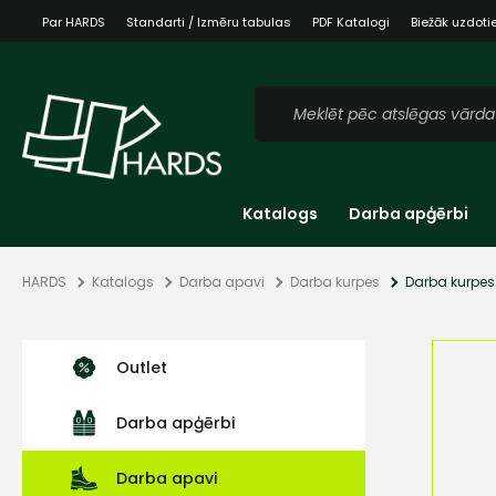
Par HARDS
Standarti / Izmēru tabulas
PDF Katalogi
Biežāk uzdoti
Katalogs
Darba apģērbi
HARDS
Katalogs
Darba apavi
Darba kurpes
Darba kurpes
Outlet
Darba apģērbi
Darba apavi