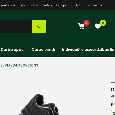
e jautājumi
Lasīt rakstus
Video / Galerija
Kontakti
Vakances
0
0
Darba apavi
Darba cimdi
Individuālie aizsardzības līd
 SUMM SEVEN BOA ESD S3
D
Ar
Pi