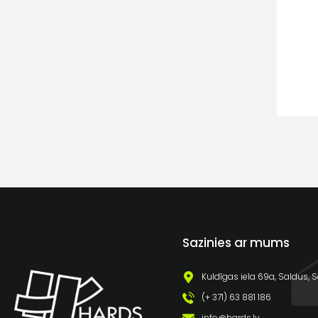
Sazinies ar mums
Kuldīgas iela 69a, Saldus, S
(+ 371) 63 881 186
info@hards.lv