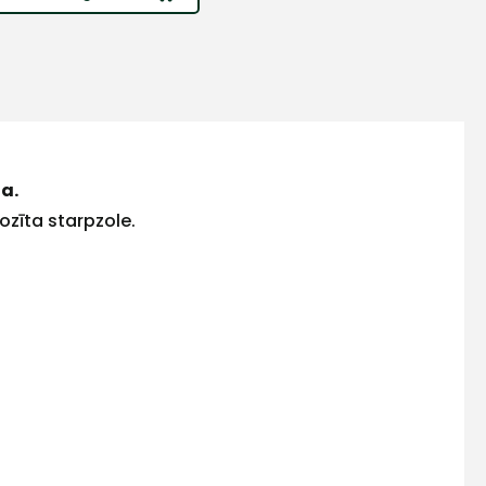
a.
zīta starpzole.