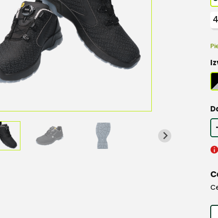
Pi
Iz
D
C
C