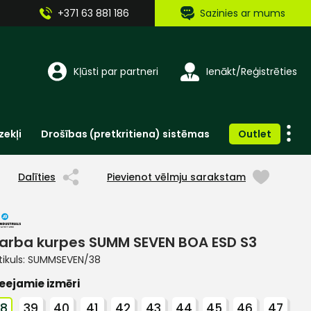
+371 63 881 186
Sazinies ar mums
Kļūsti par partneri
Ienākt/Reģistrēties
zekļi
Drošības (pretkritiena) sistēmas
Outlet
Vienreizlietojamie apģērbi un aksesuāri
Brīdinošās zīmes, lentes, uzlīmes
Dalīties
Pievienot vēlmju sarakstam
arba kurpes SUMM SEVEN BOA ESD S3
tikuls:
SUMMSEVEN/38
eejamie izmēri
38
39
40
41
42
43
44
45
46
47