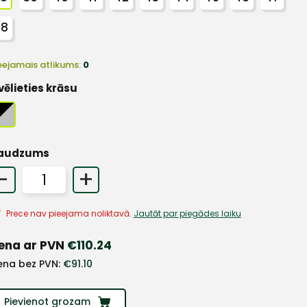
48
eejamais atlikums:
0
vēlieties krāsu
audzums
-
+
Prece nav pieejama noliktavā.
Jautāt par piegādes laiku
ena ar PVN
€
110.24
ena bez PVN:
€
91.10
Pievienot grozam