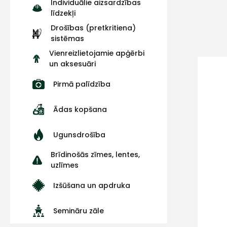
Individuālie aizsardzības
līdzekļi
Drošības (pretkritiena)
sistēmas
Vienreizlietojamie apģērbi
un aksesuāri
Pirmā palīdzība
Ādas kopšana
Ugunsdrošība
Brīdinošās zīmes, lentes,
uzlīmes
Izšūšana un apdruka
Semināru zāle