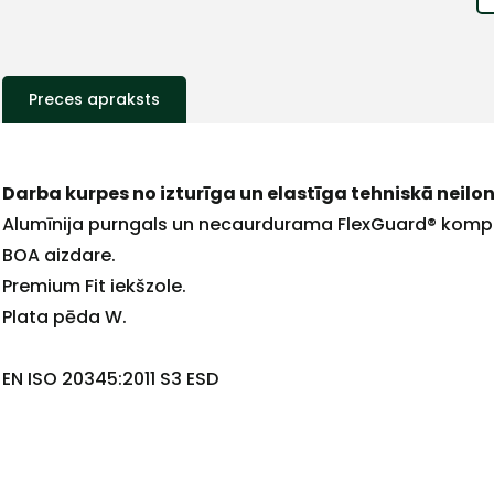
Preces apraksts
+
Darba kurpes no izturīga un elastīga tehniskā neilon
Alumīnija purngals un necaurdurama FlexGuard® kompo
BOA aizdare.
Premium Fit iekšzole.
Sazinies
Plata pēda W.
ar
EN ISO 20345:2011 S3 ESD
mums!