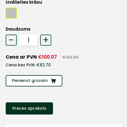
Izvēlieties krāsu
Daudzums
-
+
Cena ar PVN
€
100.07
€
143.65
Cena bez PVN:
€
82.70
Pievienot grozam
+
Preces apraksts
Sazinies