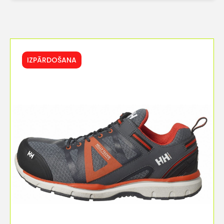
IZPĀRDOŠANA