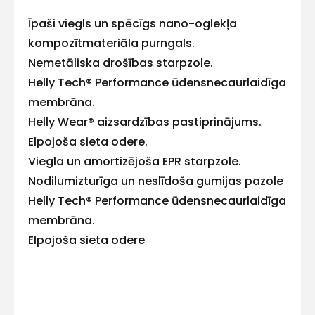
ar
Īpaši viegls un spēcīgs nano-oglekļa
kompozītmateriāla purngals.
mums!
Nemetāliska drošības starpzole.
Helly Tech® Performance ūdensnecaurlaidīga
Atbildēsim
pēc
membrāna.
iespējas
ātrāk
Helly Wear® aizsardzības pastiprinājums.
Elpojoša sieta odere.
Vārds
Viegla un amortizējoša EPR starpzole.
Nodilumizturīga un neslīdoša gumijas pazole
Helly Tech® Performance ūdensnecaurlaidīga
membrāna.
E-pasts
Elpojoša sieta odere
Kontakttālrunis