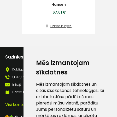
Hansen
Klientu
167.61 €
atbalsts
Darba kurpes
Darbdienās:
8:00 – 17:00
(+371) 63 881
Sazinies ar mums
186
Mēs izmantojam
info@hards.lv
Kuldīgas iela 69a, Saldus, Saldus nov., LV - 3801
sīkdatnes
(+ 371) 63 881 186
Mēs izmantojam sīkdatnes un
info@hards.lv
citas izsekošanas tehnoloģijas, lai
Darba laiks: Darbadienās: 8:00 - 17:00
uzlabotu Jūsu pārlūkošanas
pieredzi mūsu vietnē, parādītu
Visi kontakti
Jums personalizētu saturu un
mērķētas reklāmas, analizētu