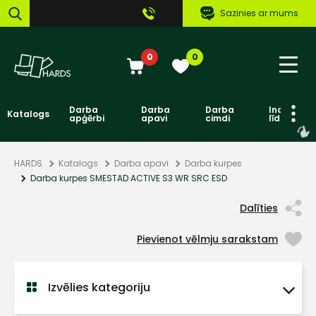
Sazinies ar mums
0
0
Darba
Darba
Darba
Individuāl
Katalogs
apģērbi
apavi
cimdi
līdzekļi
HARDS
Katalogs
Darba apavi
Darba kurpes
Darba kurpes SMESTAD ACTIVE S3 WR SRC ESD
Dalīties
Pievienot vēlmju sarakstam
Izvēlies kategoriju