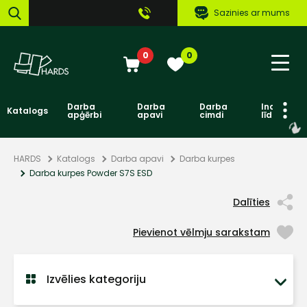
Sazinies ar mums
0
0
Darba
Darba
Darba
Individuāl
Katalogs
apģērbi
apavi
cimdi
līdzekļi
HARDS
Katalogs
Darba apavi
Darba kurpes
Darba kurpes Powder S7S ESD
Dalīties
Pievienot vēlmju sarakstam
Izvēlies kategoriju