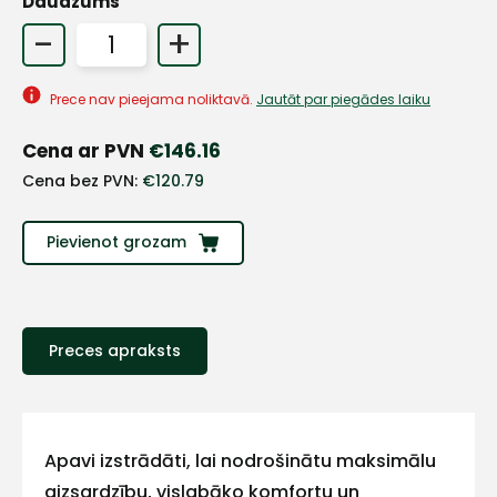
Daudzums
-
+
+
Prece nav pieejama noliktavā.
Jautāt par piegādes laiku
Sazinies
Cena ar PVN
€
146.16
ar
Cena bez PVN:
€
120.79
mums!
Pievienot grozam
Atbildēsim
pēc
iespējas
ātrāk
Preces apraksts
Vārds
Apavi izstrādāti, lai nodrošinātu maksimālu
aizsardzību, vislabāko komfortu un