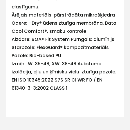
E-pasts
elastīgumu.
Ārējais materiāls: pārstrādāta mikrošķiedra
Odere: HDry® ūdensizturīga membrāna, Bata
Cool Comfort®, smaku kontrole
Kontakttālrunis
Aizdare: BOA® Fit System Purngals: alumīnijs
Starpzole: FlexGuard® kompozītmateriāls
Pazole: Bio-based PU
Izmēri: W: 35-48, XW: 38-48 Aukstuma
Ziņojums
izolācija, eļļu un ķīmisku vielu izturīga pazole.
EN ISO 10345:2022 S7S SR CI WR FO / EN
61340-3-3:2002 CLASS 1
Piekrītu SIA Hards interne
lietošanas noteikumiem