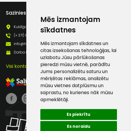
Piekrītu saņemt jaunumu
pastā
Sazinies ar mums
Mēs izmantojam
Kuldīgas iela 69a, Saldus, Saldus nov., LV - 3801
sīkdatnes
Sūtīt ziņojumu
(+ 371) 63 881 186
Mēs izmantojam sīkdatnes un
info@hards.lv
Klientu
citas izsekošanas tehnoloģijas, lai
Darba laiks: Darbadienās: 8:00 - 17:00
uzlabotu Jūsu pārlūkošanas
pieredzi mūsu vietnē, parādītu
atbalsts
Visi kontakti
Jums personalizētu saturu un
mērķētas reklāmas, analizētu
Darbdienās:
mūsu vietnes datplūsmu un
8:00 – 17:00
saprastu, no kurienes nāk mūsu
(+371) 63 881
apmeklētāji.
186
Es piekrītu
info@hards.lv
Es noraidu