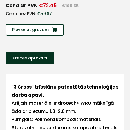
+
Cena ar PVN
€
72.45
€
106.55
Cena bez PVN:
€
59.87
Sazinies
Pievienot grozam
ar
mums!
Atbildēsim
Preces apraksts
pēc
iespējas
ātrāk
Vārds
"3 Cross" trīsslāņu patentētās tehnoloģijas
darba apavi.
Ārējais materiāls: Indrotech® WRU mākslīgā
āda ar biezumu 1,8-2,0 mm.
E-pasts
Purngals: Polimēra kompozītmateriāls
Starpzole: necaurdurams kompozītmateriāls