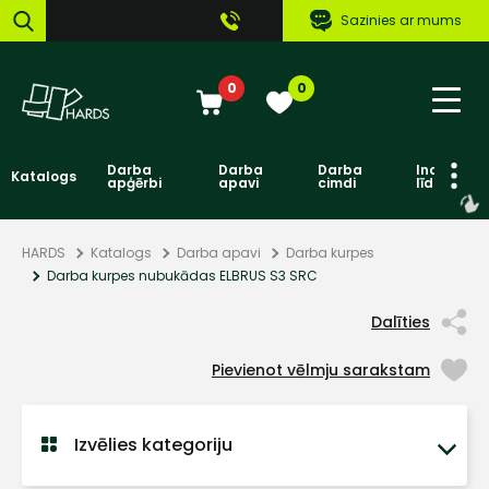
Sazinies ar mums
0
0
Darba
Darba
Darba
Individuāl
Katalogs
apģērbi
apavi
cimdi
līdzekļi
HARDS
Katalogs
Darba apavi
Darba kurpes
Darba kurpes nubukādas ELBRUS S3 SRC
Dalīties
Pievienot vēlmju sarakstam
Izvēlies kategoriju