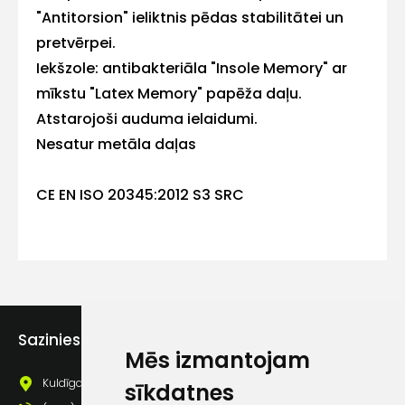
"Antitorsion" ieliktnis pēdas stabilitātei un
pretvērpei.
Kontakttālrunis
Iekšzole: antibakteriāla "Insole Memory" ar
mīkstu "Latex Memory" papēža daļu.
Atstarojoši auduma ielaidumi.
Nesatur metāla daļas
Ziņojums
CE EN ISO 20345:2012 S3 SRC
Piekrītu SIA Hards interne
lietošanas noteikumiem
Sazinies ar mums
Mēs izmantojam
Piekrītu saņemt jaunumu
Kuldīgas iela 69a, Saldus, Saldus nov., LV - 3801
pastā
sīkdatnes