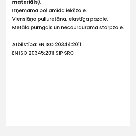
materiāls).
E-pasts
Izņemama poliamīda iekšzole.
Vienslāņa puliuretāna, elastīga pazole.
Metāla purngals un necaurdurama starpzole.
Kontakttālrunis
Atbilstība: EN ISO 20344:2011
EN ISO 20345:2011 S1P SRC
Ziņojums
Piekrītu SIA Hards interne
lietošanas noteikumiem