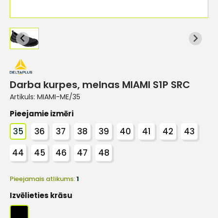
Darba kurpes, melnas MIAMI S1P SRC
Artikuls:
MIAMI-ME/35
Pieejamie izmēri
35
36
37
38
39
40
41
42
43
44
45
46
47
48
Pieejamais atlikums:
1
Izvēlieties krāsu