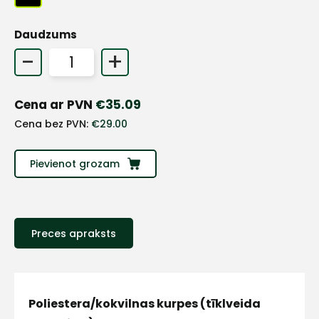
+
Daudzums
-
+
Sazinies
Cena ar PVN
€
35.09
ar
Cena bez PVN:
€
29.00
mums!
Pievienot grozam
Atbildēsim
pēc
iespējas
ātrāk
Preces apraksts
Vārds
Poliestera/kokvilnas kurpes (tīklveida