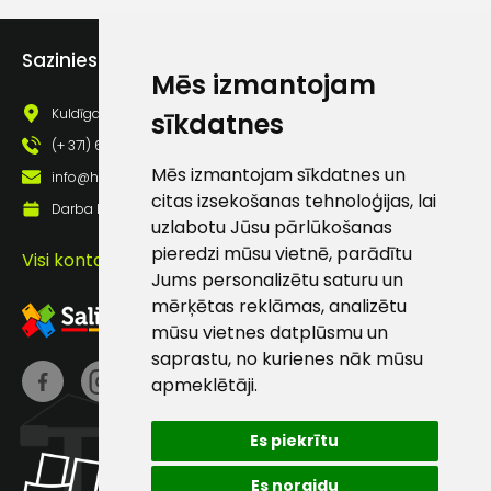
Piekrītu saņemt jaunumu
pastā
Sazinies ar mums
Mēs izmantojam
Kuldīgas iela 69a, Saldus, Saldus nov., LV - 3801
sīkdatnes
Sūtīt ziņojumu
(+ 371) 63 881 186
Mēs izmantojam sīkdatnes un
info@hards.lv
Klientu
citas izsekošanas tehnoloģijas, lai
Darba laiks: Darbadienās: 8:00 - 17:00
uzlabotu Jūsu pārlūkošanas
atbalsts
pieredzi mūsu vietnē, parādītu
Visi kontakti
Jums personalizētu saturu un
mērķētas reklāmas, analizētu
Darbdienās:
mūsu vietnes datplūsmu un
8:00 – 17:00
saprastu, no kurienes nāk mūsu
(+371) 63 881
apmeklētāji.
186
info@hards.lv
Es piekrītu
Es noraidu