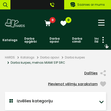
Sazinies ar mums
0
0
Darba
Darba
Darba
Individuāl
Katalogs
apģērbi
apavi
cimdi
līdzekļi
HARDS
Katalogs
Darba apavi
Darba kurpes
Darba kurpes, melnas MIAMI S1P SRC
Dalīties
Pievienot vēlmju sarakstam
Izvēlies kategoriju