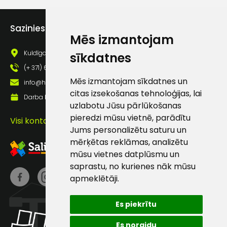
Piekrītu saņemt jaunumu
pastā
Sazinies ar mums
Mēs izmantojam
Kuldīgas iela 69a, Saldus, Saldus nov., LV - 3801
sīkdatnes
Sūtīt ziņojumu
(+ 371) 63 881 186
Mēs izmantojam sīkdatnes un
info@hards.lv
Klientu
citas izsekošanas tehnoloģijas, lai
Darba laiks: Darbadienās: 8:00 - 17:00
uzlabotu Jūsu pārlūkošanas
atbalsts
pieredzi mūsu vietnē, parādītu
Visi kontakti
Jums personalizētu saturu un
mērķētas reklāmas, analizētu
Darbdienās:
mūsu vietnes datplūsmu un
8:00 – 17:00
saprastu, no kurienes nāk mūsu
(+371) 63 881
apmeklētāji.
186
info@hards.lv
Es piekrītu
Es noraidu