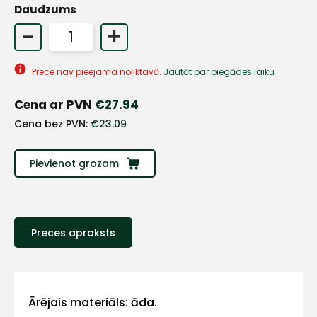
Daudzums
-
+
+
Prece nav pieejama noliktavā.
Jautāt par piegādes laiku
Sazinies
Cena ar PVN
€
27.94
ar
Cena bez PVN:
€
23.09
mums!
Pievienot grozam
Atbildēsim
pēc
iespējas
ātrāk
Preces apraksts
Vārds
Ārējais materiāls: āda.