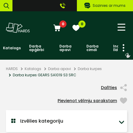
Sazinies ar mums
0
0
Darba
Darba
Darba
Individuāl
Katalogs
apģērbi
apavi
cimdi
līdzekļi
HARDS
Katalogs
Darba apavi
Darba kurpes
Darba kurpes GEARS SA1019 S3 SRC
Dalīties
Pievienot vēlmju sarakstam
Izvēlies kategoriju