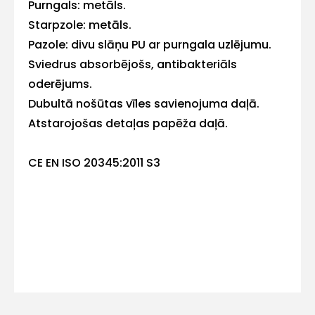
Purngals: metāls.
E-pasts
Starpzole: metāls.
Pazole: divu slāņu PU ar purngala uzlējumu.
Sviedrus absorbējošs, antibakteriāls
oderējums.
Kontakttālrunis
Dubultā nošūtas vīles savienojuma daļā.
Atstarojošas detaļas papēža daļā.
CE EN ISO 20345:2011 S3
Ziņojums
Piekrītu SIA Hards interne
lietošanas noteikumiem