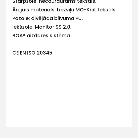
Starpzole: necaurdurams tekstils.
E-pasts
Ārējais materiāls: bezvīļu MO-Knit tekstils.
Pazole: divējāda blīvuma PU.
Iekšzole: Monitor SS 2.0.
BOA® aizdares sistēma.
Kontakttālrunis
CE EN ISO 20345
Ziņojums
Piekrītu SIA Hards interne
lietošanas noteikumiem