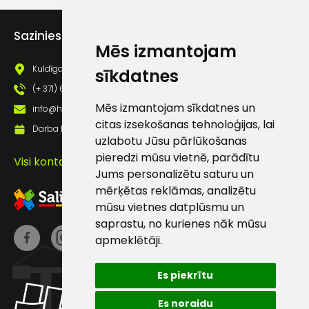
Piekrītu saņemt jaunumu
pastā
Sazinies ar mums
Mēs izmantojam
Kuldīgas iela 69a, Saldus, Saldus nov., LV - 3801
sīkdatnes
Sūtīt ziņojumu
(+ 371) 63 881 186
Mēs izmantojam sīkdatnes un
info@hards.lv
Klientu
citas izsekošanas tehnoloģijas, lai
Darba laiks: Darbadienās: 8:00 - 17:00
uzlabotu Jūsu pārlūkošanas
atbalsts
pieredzi mūsu vietnē, parādītu
Visi kontakti
Jums personalizētu saturu un
mērķētas reklāmas, analizētu
Darbdienās:
mūsu vietnes datplūsmu un
8:00 – 17:00
saprastu, no kurienes nāk mūsu
(+371) 63 881
apmeklētāji.
186
Es piekrītu
info@hards.lv
Es noraidu