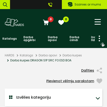
Sazinies ar mums
0
0
Darba
Darba
Darba
Individuāl
Katalogs
apģērbi
apavi
cimdi
līdzekļi
HARDS
Katalogs
Darba apavi
Darba kurpes
Darba kurpes DRAGON S1P SRC FO ESD BOA
Dalīties
Pievienot vēlmju sarakstam
Izvēlies kategoriju