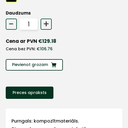
+
Daudzums
-
+
Sazinies
Cena ar PVN
€
129.18
ar
Cena bez PVN:
€
106.76
mums!
Pievienot grozam
Atbildēsim
pēc
iespējas
ātrāk
Preces apraksts
Vārds
Purngals: kompozītmateriāls.