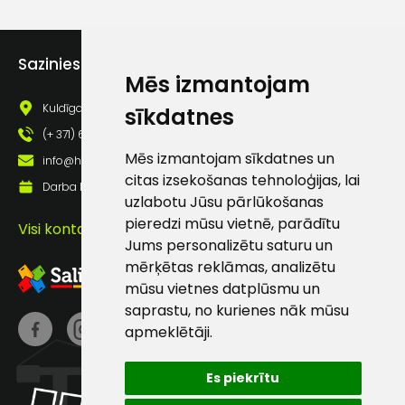
Piekrītu saņemt jaunumu
pastā
Sazinies ar mums
Mēs izmantojam
Kuldīgas iela 69a, Saldus, Saldus nov., LV - 3801
sīkdatnes
Sūtīt ziņojumu
(+ 371) 63 881 186
Mēs izmantojam sīkdatnes un
info@hards.lv
Klientu
citas izsekošanas tehnoloģijas, lai
Darba laiks: Darbadienās: 8:00 - 17:00
uzlabotu Jūsu pārlūkošanas
atbalsts
pieredzi mūsu vietnē, parādītu
Visi kontakti
Jums personalizētu saturu un
mērķētas reklāmas, analizētu
Darbdienās:
8:00 – 17:00
mūsu vietnes datplūsmu un
saprastu, no kurienes nāk mūsu
(+371) 63 881
apmeklētāji.
186
info@hards.lv
Es piekrītu