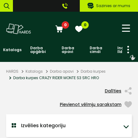
Sazinies ar mums
0
0
Darba
Darba
Darba
Individuāl
Katalogs
apģērbi
apavi
cimdi
līdzekļi
HARDS
Katalogs
Darba apavi
Darba kurpes
Darba kurpes CRAZY RIDER MONTE S3 SRC HRO
Dalīties
Pievienot vēlmju sarakstam
Izvēlies kategoriju