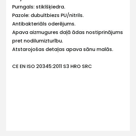
Purngals: stiklšķiedra.
E-pasts
Pazole: dubultbiezs PU/nitrils.
Antibakteriāls oderējums.
Apava aizmugures daļā ādas nostiprinājums
pret nodilumizturību.
Kontakttālrunis
Atstarojošas detaļas apava sānu malās.
CE EN ISO 20345:2011 S3 HRO SRC
Ziņojums
Piekrītu SIA Hards interne
lietošanas noteikumiem