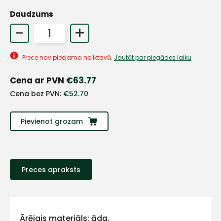
Daudzums
+
-
+
Prece nav pieejama noliktavā.
Jautāt par piegādes laiku
Sazinies
Cena ar PVN
€
63.77
ar
Cena bez PVN:
€
52.70
mums!
Pievienot grozam
Atbildēsim
pēc
iespējas
ātrāk
Preces apraksts
Vārds
Ārējais materiāls: āda.