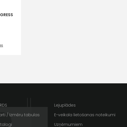
OGRESS
D
es
ta veikala
un
privātuma politikai
s un īpašos piedāvājumus e-
ARDS
Lejuplādes
rti / Izmēru tabulas
E-veikala lietošanas noteikumi
talogi
Uzņēmumiem