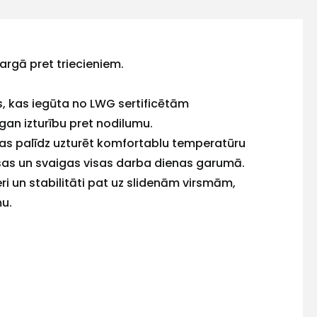
argā pret triecieniem.
 kas iegūta no LWG sertificētām
gan izturību pret nodilumu.
 kas palīdz uzturēt komfortablu temperatūru
sas un svaigas visas darba dienas garumā.
i un stabilitāti pat uz slidenām virsmām,
mu.