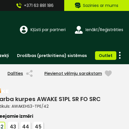
+371 63 881 186
Sazinies ar mums
Kļūsti par partneri
Ienākt/Reģistrēties
zekļi
Drošības (pretkritiena) sistēmas
Outlet
Vienreizlietojamie apģērbi un aksesuāri
Brīdinošās zīmes, lentes, uzlīmes
Dalīties
Pievienot vēlmju sarakstam
arba kurpes AWAKE S1PL SR FO SRC
tikuls:
AWAKEHS3-TPE/42
eejamie izmēri
42
43
44
45