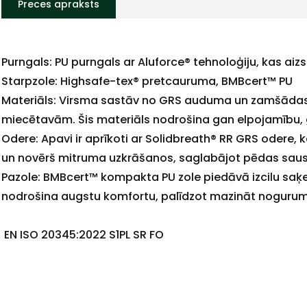
Preces apraksts
Purngals: PU purngals ar Aluforce® tehnoloģiju, kas aizs
Starpzole: Highsafe-tex® pretcauruma, BMBcert™ PU
Materiāls: Virsma sastāv no GRS auduma un zamšādas,
miecētavām. Šis materiāls nodrošina gan elpojamību, 
Odere: Apavi ir aprīkoti ar Solidbreath® RR GRS odere,
un novērš mitruma uzkrāšanos, saglabājot pēdas sau
Pazole: BMBcert™ kompakta PU zole piedāvā izcilu saķer
nodrošina augstu komfortu, palīdzot mazināt noguru
EN ISO 20345:2022 S1PL SR FO
+