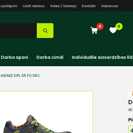
e jautājumi
Lasīt rakstus
Video / Galerija
Kontakti
Vakances
0
0
Darba apavi
Darba cimdi
Individuālie aizsardzības līd
 AWAKE S1PL SR FO SRC
D
Ar
Pi