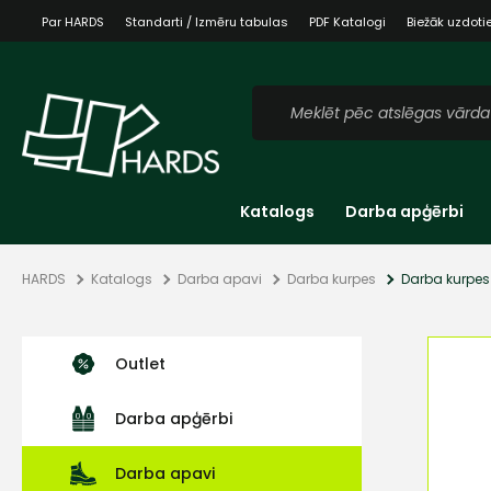
Par HARDS
Standarti / Izmēru tabulas
PDF Katalogi
Biežāk uzdoti
Katalogs
Darba apģērbi
HARDS
Katalogs
Darba apavi
Darba kurpes
Darba kurpes
Outlet
Darba apģērbi
Darba apavi