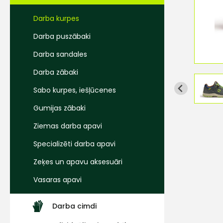
Darba kurpes
Darba puszābaki
Darba sandales
Darba zābaki
Sabo kurpes, iešļūcenes
Gumijas zābaki
Ziemas darba apavi
Specializēti darba apavi
Zeķes un apavu aksesuāri
Vasaras apavi
Darba cimdi