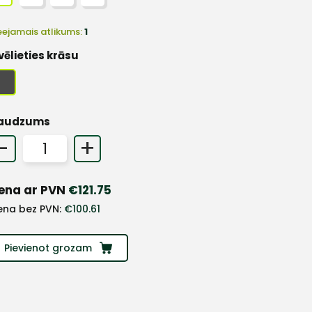
eejamais atlikums:
1
vēlieties krāsu
audzums
-
+
ena ar PVN
€
121.75
ena bez PVN:
€
100.61
Pievienot grozam