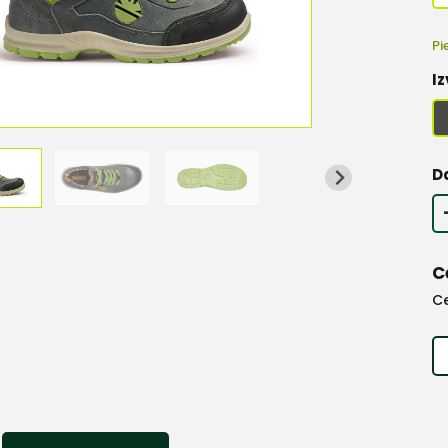
Pi
Iz
D
C
C