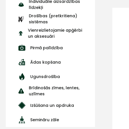
Individuālie aizsardzības
līdzekļi
Drošības (pretkritiena)
sistēmas
Vienreizlietojamie apģērbi
un aksesuāri
Pirmā palīdzība
Ādas kopšana
Ugunsdrošība
Brīdinošās zīmes, lentes,
uzlīmes
Izšūšana un apdruka
Semināru zāle