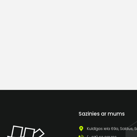
Sazinies ar mums
Kuldīgas iela 69a, Saldus, S