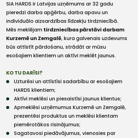
SIA HARDS ir Latvijas uzņēmums ar 32 gadu
pieredzi darba apģērbu, darba apavu un
individuālo aizsardzības līdzekļu tirdzniecībā.
Mēs meklējam
tirdzniecības pārstāvi darbam
Kurzemē un Zemgalē
, kura galvenais uzdevums
būs attīstīt pārdošanu, strādāt ar mūsu
esošajiem klientiem un aktīvi meklēt jaunus.
KO TU DARĪSI?
Uzturēsi un attīstīsi sadarbību ar esošajiem
HARDS klientiem;
Aktīvi meklēsi un piesaistīsi jaunus klientus;
Apmeklēsi uzņēmumus Kurzemē un Zemgalē,
prezentēsi produktus un meklēsi klientam
piemērotākos risinājumus;
Sagatavosi piedāvājumus, vienosies par