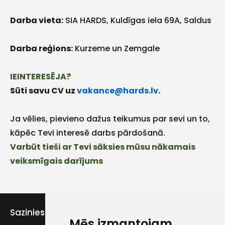
Darba vieta:
SIA HARDS, Kuldīgas iela 69A, Saldus
Darba reģions:
Kurzeme un Zemgale
Piekrītu SIA Hards interne
IEINTERESĒJA?
lietošanas noteikumiem
Sūti savu CV uz
vakance@hards.lv
.
Piekrītu saņemt jaunumu
pastā
Ja vēlies, pievieno dažus teikumus par sevi un to,
kāpēc Tevi interesē darbs pārdošanā.
Varbūt tieši ar Tevi sāksies mūsu nākamais
Sūtīt ziņojumu
veiksmīgais darījums
Klientu
atbalsts
Sazinies ar mums
Mēs izmantojam