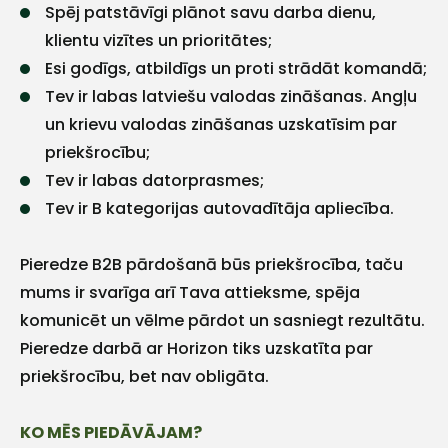
Spēj patstāvīgi plānot savu darba dienu,
klientu vizītes un prioritātes;
Esi godīgs, atbildīgs un proti strādāt komandā;
Tev ir labas latviešu valodas zināšanas. Angļu
un krievu valodas zināšanas uzskatīsim par
priekšrocību;
Tev ir labas datorprasmes;
Tev ir B kategorijas autovadītāja apliecība.
+
Pieredze B2B pārdošanā būs priekšrocība, taču
mums ir svarīga arī Tava attieksme, spēja
Sazinies
komunicēt un vēlme pārdot un sasniegt rezultātu.
Pieredze darbā ar Horizon tiks uzskatīta par
ar
priekšrocību, bet nav obligāta.
mums!
KO MĒS PIEDĀVĀJAM?
Atbildēsim