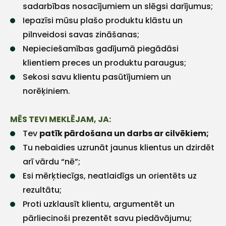
sadarbības nosacījumiem un slēgsi darījumus;
Iepazīsi mūsu plašo produktu klāstu un
pilnveidosi savas zināšanas;
Nepieciešamības gadījumā piegādāsi
klientiem preces un produktu paraugus;
Sekosi savu klientu pasūtījumiem un
norēķiniem.
MĒS TEVI MEKLĒJAM, JA:
Tev
patīk pārdošana un darbs ar cilvēkiem;
Tu nebaidies uzrunāt jaunus klientus un dzirdēt
arī vārdu “nē”;
Esi mērķtiecīgs, neatlaidīgs un orientēts uz
rezultātu;
Proti uzklausīt klientu, argumentēt un
pārliecinoši prezentēt savu piedāvājumu;