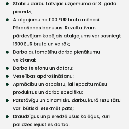
Stabilu darbu Latvijas uzņēmumā ar 31 gada
pēc
iespējas
pieredzi;
ātrāk
Atalgojumu no 1100 EUR bruto mēnesī.
Vārds
Pārdošanas bonusus. Rezultatīvam
pārdevējam kopējais atalgojums var sasniegt
1600 EUR bruto un vairāk;
Darba automašīnu darba pienākumu
E-pasts
veikšanai;
Darba telefonu un datoru;
Veselības apdrošināšanu;
Apmācību un atbalstu, lai iepazītu mūsu
Kontakttālrunis
produktus un darba specifiku;
Patstāvīgu un dinamisku darbu, kurā rezultātu
vari būtiski ietekmēt pats;
Draudzīgus un pieredzējušus kolēģus, kuri
Ziņojums
palīdzēs iejusties darbā.