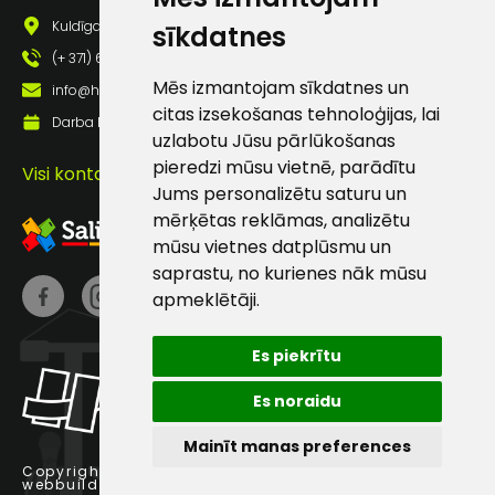
Darbdienās:
Kuldīgas iela 69a, Saldus, Saldus nov., LV - 3801
sīkdatnes
8:00 – 17:00
(+ 371) 63 881 186
Mēs izmantojam sīkdatnes un
(+371) 63 881
info@hards.lv
186
citas izsekošanas tehnoloģijas, lai
Darba laiks: Darbadienās: 8:00 - 17:00
uzlabotu Jūsu pārlūkošanas
info@hards.lv
pieredzi mūsu vietnē, parādītu
Visi kontakti
Jums personalizētu saturu un
mērķētas reklāmas, analizētu
mūsu vietnes datplūsmu un
saprastu, no kurienes nāk mūsu
apmeklētāji.
Es piekrītu
Es noraidu
Mainīt manas preferences
Copyright © 2025 Hards SIA.
webbuilding.lv
interneta veikalu izstrāde