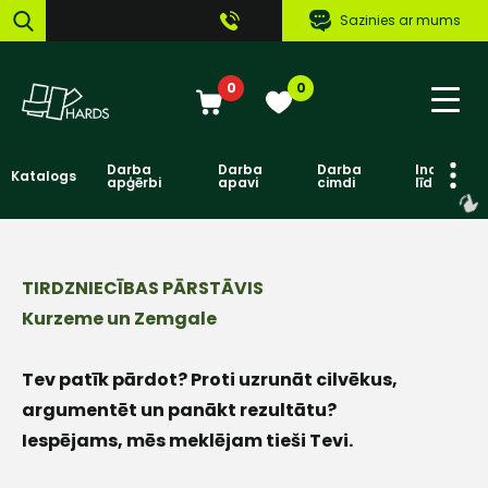
Sazinies ar mums
0
0
Darba
Darba
Darba
Individuāl
Katalogs
apģērbi
apavi
cimdi
līdzekļi
TIRDZNIECĪBAS PĀRSTĀVIS
Kurzeme un Zemgale
Tev patīk pārdot? Proti uzrunāt cilvēkus,
argumentēt un panākt rezultātu?
Iespējams, mēs meklējam tieši Tevi.