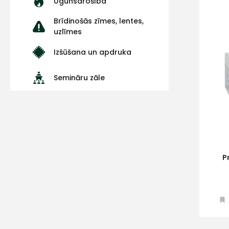
Ugunsdrošība
Brīdinošās zīmes, lentes,
uzlīmes
Izšūšana un apdruka
Semināru zāle
P