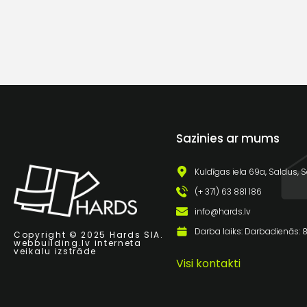
Sazinies ar mums
Kuldīgas iela 69a, Saldus, S
(+ 371) 63 881 186
info@hards.lv
Darba laiks: Darbadienās: 8:
Copyright © 2025 Hards SIA.
webbuilding.lv
interneta
veikalu izstrāde
Visi kontakti