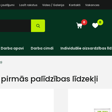
e jautājumi
Lasīt rakstus
Video / Galerija
Kontakti
Vakances
0
0
Darba apavi
Darba cimdi
Individuālie aizsardzības līd
ļi
i pirmās palīdzības līdzekļi