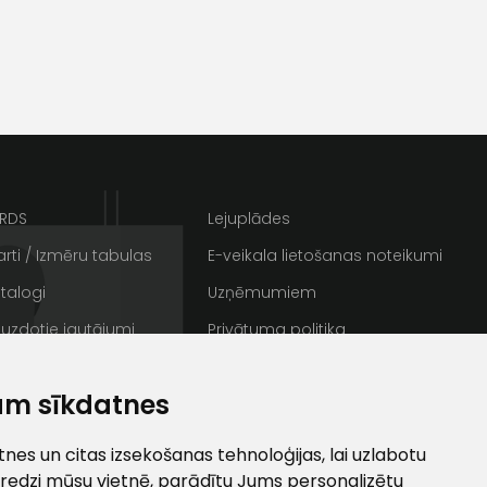
s
Kontakttālrunis
ARDS
Lejuplādes
rti / Izmēru tabulas
E-veikala lietošanas noteikumi
talogi
Uzņēmumiem
 uzdotie jautājumi
Privātuma politika
rakstus
Sīkdatnes
ta veikala
un
privātuma politikai
am sīkdatnes
/ Galerija
Semināru zāle
s un īpašos piedāvājumus e-
ti
es un citas izsekošanas tehnoloģijas, lai uzlabotu
redzi mūsu vietnē, parādītu Jums personalizētu