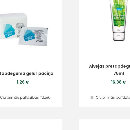
Alvejas pretapdeg
tapdeguma gēls 1 paciņa
75ml
1.26 €
16.38 €
Citi pirmās palīdzības līdzekļi
Citi pirmās palīdzīb