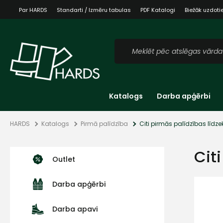
Par HARDS
Standarti / Izmēru tabulas
PDF Katalogi
Biežāk uzdoti
Katalogs
Darba apģērbi
HARDS
Katalogs
Pirmā palīdzība
Citi pirmās palīdzības līdzek
Cit
Outlet
Darba apģērbi
Darba apavi