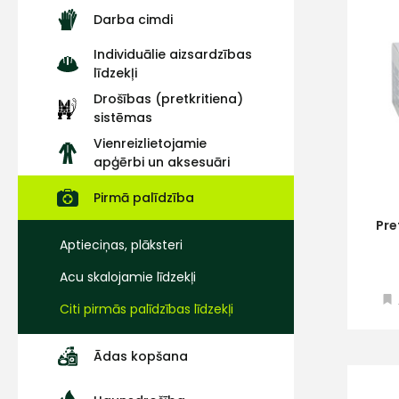
Darba cimdi
Individuālie aizsardzības
līdzekļi
Drošības (pretkritiena)
sistēmas
Vienreizlietojamie
apģērbi un aksesuāri
Pirmā palīdzība
Pre
Aptieciņas, plāksteri
Acu skalojamie līdzekļi
Citi pirmās palīdzības līdzekļi
Ādas kopšana