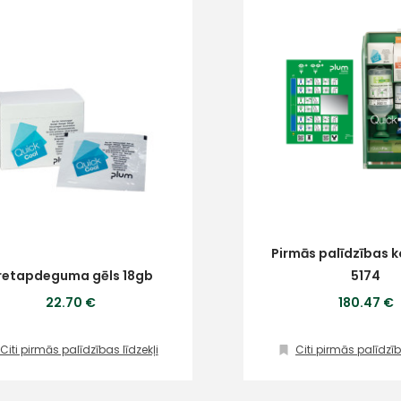
+
Sazinies
ar
Pirmās palīdzības 
retapdeguma gēls 18gb
5174
mums!
22.70 €
180.47 €
Atbildēsim
Citi pirmās palīdzības līdzekļi
Citi pirmās palīdzīb
pēc
iespējas