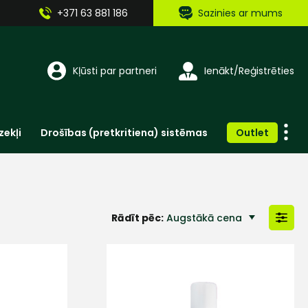
+371 63 881 186
Sazinies ar mums
Kļūsti par partneri
Ienākt/Reģistrēties
zekļi
Drošības (pretkritiena) sistēmas
Outlet
Vienreizlietojamie apģērbi un aksesuāri
Brīdinošās zīmes, lentes, uzlīmes
Rādīt pēc:
Augstākā cena
Zemākā cena