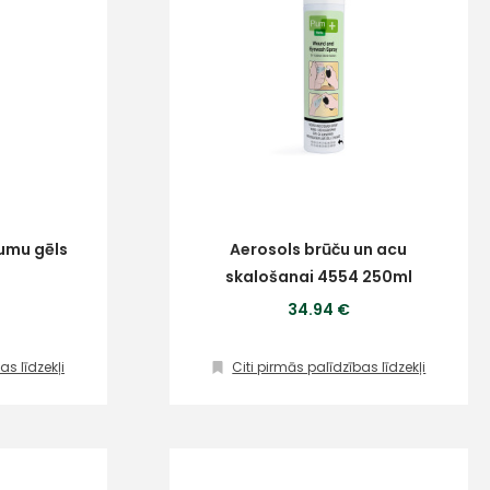
umu gēls
Aerosols brūču un acu
skalošanai 4554 250ml
34.94 €
as līdzekļi
Citi pirmās palīdzības līdzekļi