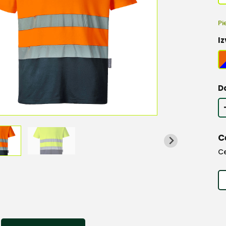
Pi
Iz
D
C
C