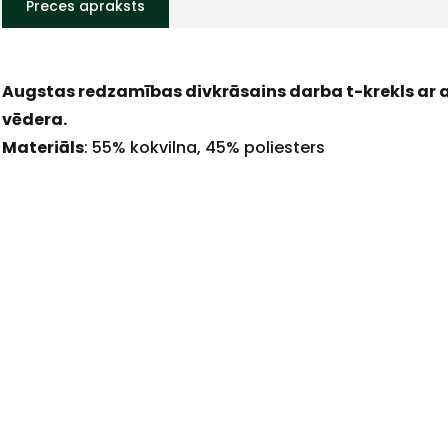
Preces apraksts
Augstas redzamības divkrāsains darba t-krekls ar 
+
vēdera.
Materiāls
: 55% kokvilna, 45% poliesters
Sazinies
ar
mums!
Atbildēsim
pēc