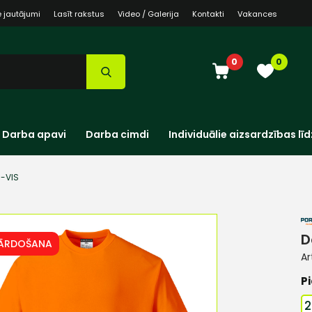
e jautājumi
Lasīt rakstus
Video / Galerija
Kontakti
Vakances
0
0
Darba apavi
Darba cimdi
Individuālie aizsardzības līd
I-VIS
D
PĀRDOŠANA
Ar
Pi
2