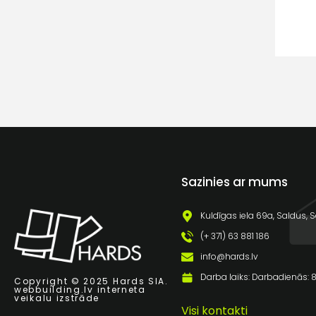
Sazinies ar mums
Kuldīgas iela 69a, Saldus, S
(+ 371) 63 881 186
info@hards.lv
Darba laiks: Darbadienās: 8:
Copyright © 2025 Hards SIA.
webbuilding.lv
interneta
veikalu izstrāde
Visi kontakti