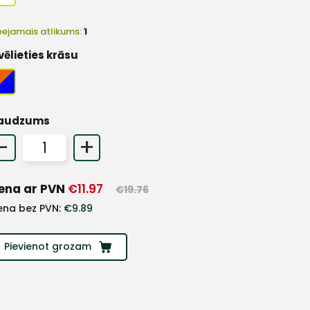
eejamais atlikums:
1
vēlieties krāsu
audzums
-
+
ena ar PVN
€
11.97
€
19.76
ena bez PVN:
€
9.89
Pievienot grozam