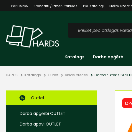
Par HARDS
Standarti / Izmēru tabulas
PDF Katalogi
Biežāk uzdoti
Katalogs
Darba apģērbi
HARDS
Katalogs
Outlet
Visas preces
Darba t-krekls S173 H
Outlet
IZ
Darba apģērbi OUTLET
Darba apavi OUTLET