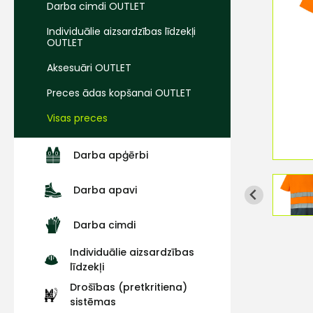
Darba cimdi OUTLET
Individuālie aizsardzības līdzekļi
OUTLET
Aksesuāri OUTLET
Preces ādas kopšanai OUTLET
Visas preces
Darba apģērbi
Darba apavi
Darba cimdi
Individuālie aizsardzības
līdzekļi
Drošības (pretkritiena)
sistēmas