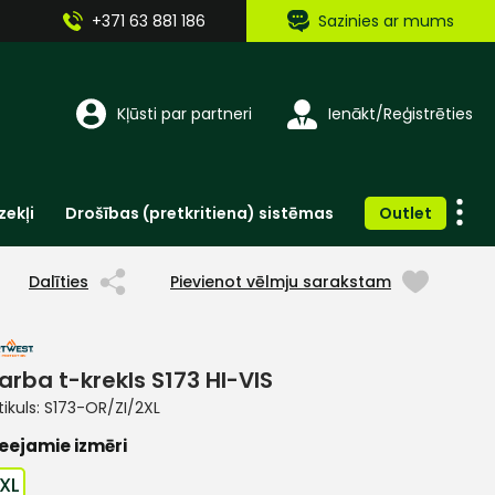
+371 63 881 186
Sazinies ar mums
Kļūsti par partneri
Ienākt/Reģistrēties
zekļi
Drošības (pretkritiena) sistēmas
Outlet
Vienreizlietojamie apģērbi un aksesuāri
Brīdinošās zīmes, lentes, uzlīmes
Dalīties
Pievienot vēlmju sarakstam
arba t-krekls S173 HI-VIS
tikuls:
S173-OR/ZI/2XL
eejamie izmēri
XL