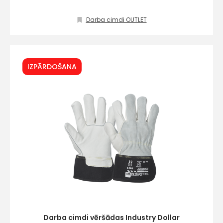
Piekrītu SIA Hards interne
Darba cimdi OUTLET
lietošanas noteikumiem
Piekrītu saņemt jaunumu
pastā
IZPĀRDOŠANA
Sūtīt ziņojumu
Klientu
atbalsts
Darbdienās:
8:00 – 17:00
(+371) 63 881
186
Darba cimdi vēršādas Industry Dollar