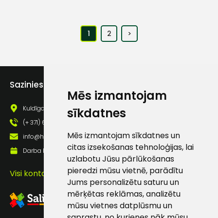
1
2
>
Sazinies ar mums
Mēs izmantojam
Kuldīgas iela 69a, Saldus, Saldus nov., LV - 3801
sīkdatnes
(+ 371) 63 881 186
Mēs izmantojam sīkdatnes un
info@hards.lv
citas izsekošanas tehnoloģijas, lai
Darba laiks: Darbadienās: 8:00 - 17:00
uzlabotu Jūsu pārlūkošanas
pieredzi mūsu vietnē, parādītu
Visi kontakti
Jums personalizētu saturu un
mērķētas reklāmas, analizētu
mūsu vietnes datplūsmu un
saprastu, no kurienes nāk mūsu