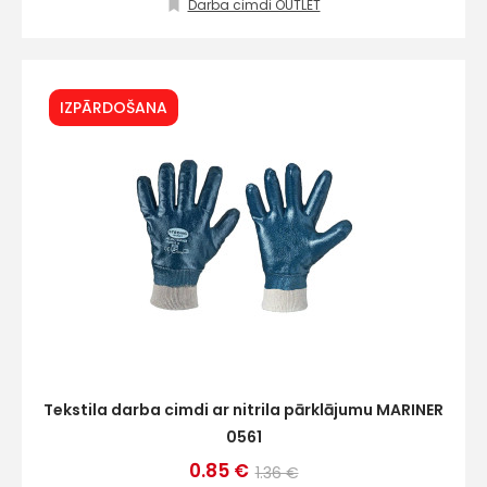
Darba cimdi OUTLET
E-pasts
IZPĀRDOŠANA
Kontakttālrunis
Ziņojums
Tekstila darba cimdi ar nitrila pārklājumu MARINER
0561
0.85 €
1.36 €