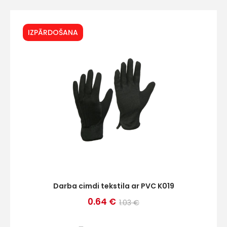
IZPĀRDOŠANA
+
Sazinies
ar
mums!
Atbildēsim
pēc
iespējas
ātrāk
Darba cimdi tekstila ar PVC K019
0.64 €
1.03 €
Vārds