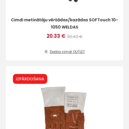
Cimdi metinātāju vēršādas/kazādas SOFTouch 10-
1050 WELDAS
20.33 €
30.42 €
Darba cimdi OUTLET
IZPĀRDOŠANA