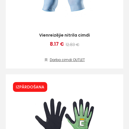
Vienreizējie nitrila cimdi
8.17 €
12.83 €
Darba cimdi OUTLET
IZPĀRDOŠANA