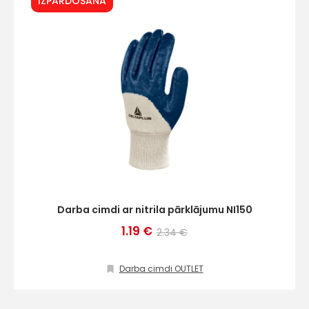
IZPĀRDOŠANA
Darba cimdi ar nitrila pārklājumu NI150
1.19 €
2.34 €
Darba cimdi OUTLET