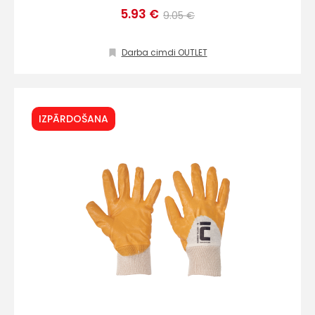
info@hards.lv
5.93 €
9.05 €
Darba cimdi OUTLET
IZPĀRDOŠANA