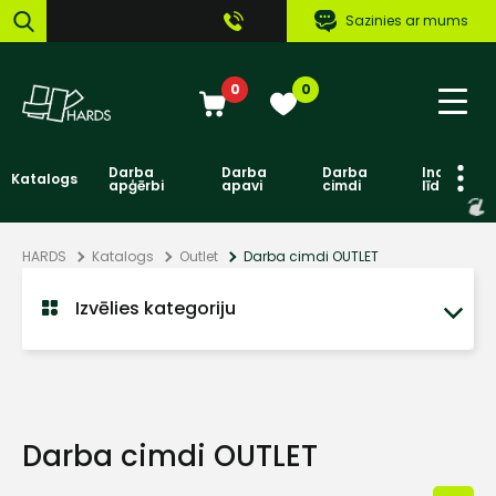
Sazinies ar mums
0
0
Darba
Darba
Darba
Individuāl
Katalogs
apģērbi
apavi
cimdi
līdzekļi
HARDS
Katalogs
Outlet
Darba cimdi OUTLET
Izvēlies kategoriju
Darba cimdi OUTLET