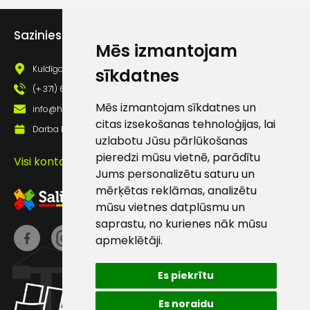
Piekrītu saņemt jaunumu
pastā
Sazinies ar mums
Mēs izmantojam
Kuldīgas iela 69a, Saldus, Saldus nov., LV - 3801
sīkdatnes
Sūtīt ziņojumu
(+ 371) 63 881 186
Mēs izmantojam sīkdatnes un
info@hards.lv
Klientu
citas izsekošanas tehnoloģijas, lai
Darba laiks: Darbadienās: 8:00 - 17:00
uzlabotu Jūsu pārlūkošanas
atbalsts
pieredzi mūsu vietnē, parādītu
Visi kontakti
Jums personalizētu saturu un
mērķētas reklāmas, analizētu
Darbdienās:
mūsu vietnes datplūsmu un
8:00 – 17:00
saprastu, no kurienes nāk mūsu
(+371) 63 881
apmeklētāji.
186
Es piekrītu
info@hards.lv
Es noraidu