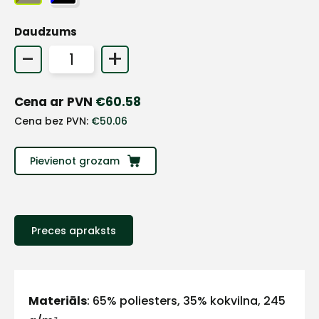
+
Daudzums
-
+
Sazinies
Cena ar PVN
€
60.58
ar
Cena bez PVN:
€
50.06
mums!
Pievienot grozam
Atbildēsim
pēc
iespējas
ātrāk
Preces apraksts
Vārds
Materiāls
: 65% poliesters, 35% kokvilna, 245