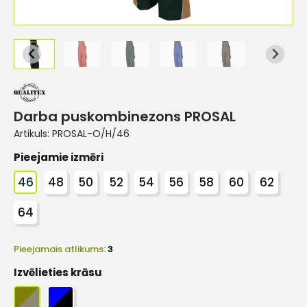
Darba puskombinezons PROSAL
Artikuls:
PROSAL-O/H/46
Pieejamie izmēri
46
48
50
52
54
56
58
60
62
64
Pieejamais atlikums:
3
Izvēlieties krāsu