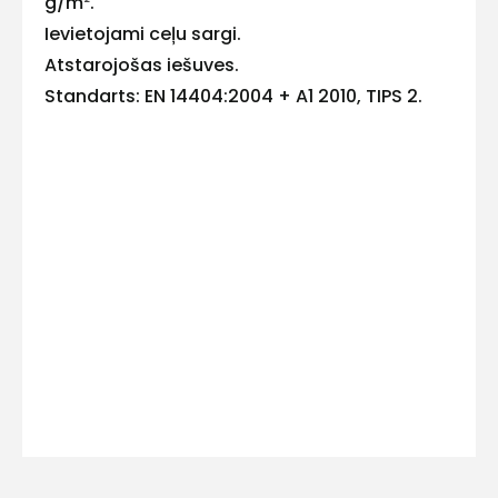
g/m
²
.
E-pasts
Ievietojami ceļu sargi.
Atstarojošas iešuves.
Standarts: EN 14404:2004 + A1 2010, TIPS 2.
Kontakttālrunis
Ziņojums
Piekrītu SIA Hards interne
lietošanas noteikumiem