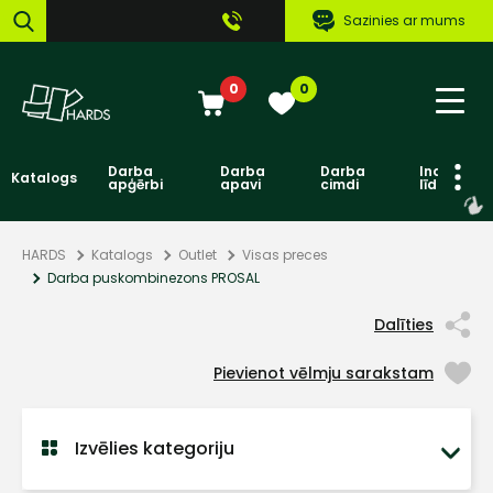
Sazinies ar mums
0
0
Darba
Darba
Darba
Individuāl
Katalogs
apģērbi
apavi
cimdi
līdzekļi
HARDS
Katalogs
Outlet
Visas preces
Darba puskombinezons PROSAL
Dalīties
Pievienot vēlmju sarakstam
Izvēlies kategoriju