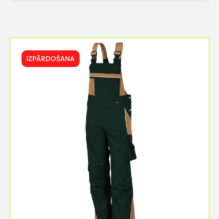
IZPĀRDOŠANA