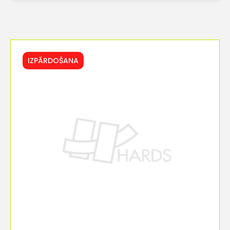
IZPĀRDOŠANA