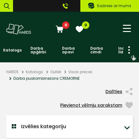
Sazinies ar mums
0
0
Darba
Darba
Darba
Individuāl
Katalogs
apģērbi
apavi
cimdi
līdzekļi
HARDS
Katalogs
Outlet
Visas preces
Darba puskombinezons CREMORNE
Dalīties
Pievienot vēlmju sarakstam
Izvēlies kategoriju