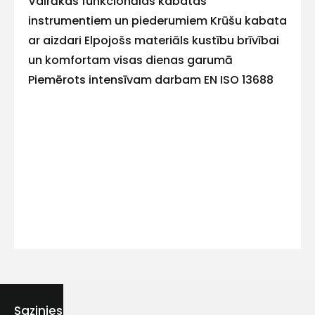
Vairākas funkcionālas kabatas
instrumentiem un piederumiem Krūšu kabata
ar aizdari Elpojošs materiāls kustību brīvībai
un komfortam visas dienas garumā
Kontakttālrunis
Piemērots intensīvam darbam EN ISO 13688
Ziņojums
Piekrītu SIA Hards interne
lietošanas noteikumiem
Piekrītu saņemt jaunumu
Sazinies ar mums