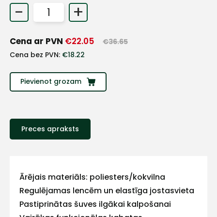
-
+
+
Cena ar PVN
€
22.05
€
36.65
Sazinies
Cena bez PVN:
€
18.22
ar
Pievienot grozam
mums!
Atbildēsim
pēc
iespējas
Preces apraksts
ātrāk
Vārds
Ārējais materiāls: poliesters/kokvilna
Regulējamas lencēm un elastīga jostasvieta
Pastiprinātas šuves ilgākai kalpošanai
E-pasts