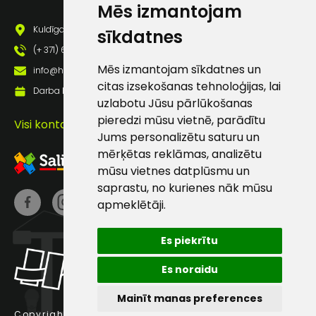
Mēs izmantojam
pastā
Kuldīgas iela 69a, Saldus, Saldus nov., LV - 3801
sīkdatnes
(+ 371) 63 881 186
Sūtīt ziņojumu
Mēs izmantojam sīkdatnes un
info@hards.lv
citas izsekošanas tehnoloģijas, lai
Darba laiks: Darbadienās: 8:00 - 17:00
Klientu
uzlabotu Jūsu pārlūkošanas
pieredzi mūsu vietnē, parādītu
Visi kontakti
Jums personalizētu saturu un
atbalsts
mērķētas reklāmas, analizētu
mūsu vietnes datplūsmu un
Darbdienās:
saprastu, no kurienes nāk mūsu
8:00 – 17:00
apmeklētāji.
(+371) 63 881
186
Es piekrītu
info@hards.lv
Es noraidu
Mainīt manas preferences
Copyright © 2025 Hards SIA.