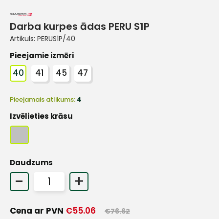
Darba kurpes ādas PERU S1P
Artikuls:
PERUS1P/40
Pieejamie izmēri
40
41
45
47
Pieejamais atlikums:
4
Izvēlieties krāsu
Daudzums
-
+
Cena ar PVN
€
55.06
€
76.62