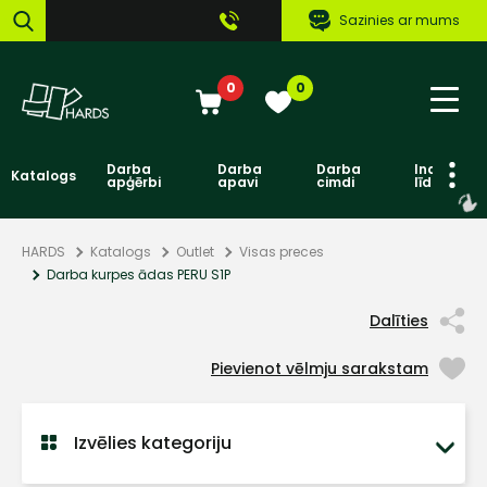
Sazinies ar mums
0
0
Darba
Darba
Darba
Individuāl
Katalogs
apģērbi
apavi
cimdi
līdzekļi
HARDS
Katalogs
Outlet
Visas preces
Darba kurpes ādas PERU S1P
Dalīties
Pievienot vēlmju sarakstam
Izvēlies kategoriju