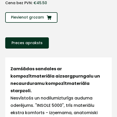
+
Cena bez PVN:
€
45.50
Sazinies
Pievienot grozam
ar
mums!
Preces apraksts
Atbildēsim
pēc
iespējas
ātrāk
Zamšādas sandales ar
Vārds
kompozītmateriāla aizsargpurngalu un
necaurduramu kompozītmateriāla
starpzoli.
Nesvīstošs un nodilumizturīgs auduma
E-pasts
oderējums. "INSOLE 5000", trīs materiālu
ekstra komforts - izņemama, anatomiski