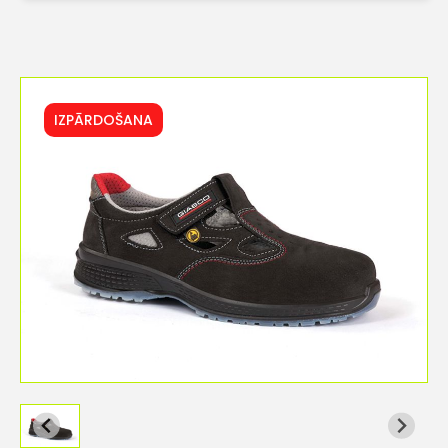
IZPĀRDOŠANA