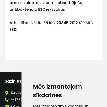
pareizi veidota, sviedrus absorbējoša,
antibakteriāla ESD iekšzolīte.
Kontakttālrunis
Atbilstība: CE UNI EN ISO 20345:2012 S1P SRC
ESD
Ziņojums
Piekrītu SIA Hards interne
Sazinies ar mums
lietošanas noteikumiem
Mēs izmantojam
Piekrītu saņemt jaunumu
Kuldīgas iela 69a, Saldus, Saldus nov., LV - 3801
sīkdatnes
pastā
(+ 371) 63 881 186
Mēs izmantojam sīkdatnes un
info@hards.lv