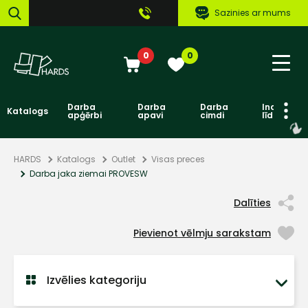
Sazinies ar mums
0
0
Darba
Darba
Darba
Individuāl
Katalogs
apģērbi
apavi
cimdi
līdzekļi
HARDS
Katalogs
Outlet
Visas preces
Darba jaka ziemai PROVESW
Dalīties
Pievienot vēlmju sarakstam
Izvēlies kategoriju