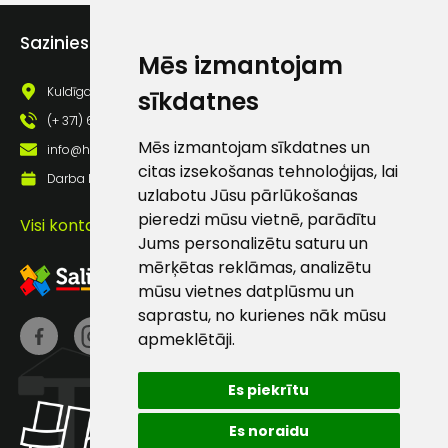
Piekrītu saņemt jaunumu
pastā
Sazinies ar mums
Mēs izmantojam
Kuldīgas iela 69a, Saldus, Saldus nov., LV - 3801
sīkdatnes
Sūtīt ziņojumu
(+ 371) 63 881 186
Mēs izmantojam sīkdatnes un
info@hards.lv
Klientu
citas izsekošanas tehnoloģijas, lai
Darba laiks: Darbadienās: 8:00 - 17:00
uzlabotu Jūsu pārlūkošanas
pieredzi mūsu vietnē, parādītu
atbalsts
Visi kontakti
Jums personalizētu saturu un
mērķētas reklāmas, analizētu
Darbdienās:
mūsu vietnes datplūsmu un
8:00 – 17:00
saprastu, no kurienes nāk mūsu
(+371) 63 881
apmeklētāji.
186
Es piekrītu
info@hards.lv
Es noraidu