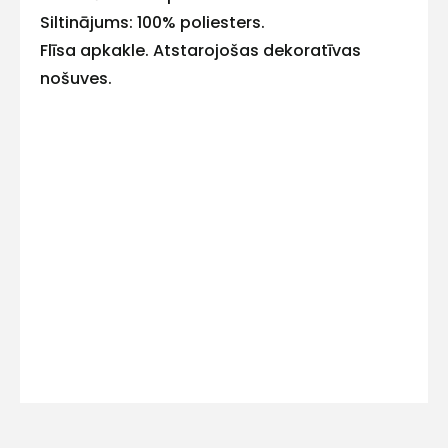
E-pasts
Siltinājums: 100% poliesters.
Flīsa apkakle. Atstarojošas dekoratīvas
nošuves.
Kontakttālrunis
Ziņojums
Piekrītu SIA Hards interne
lietošanas noteikumiem