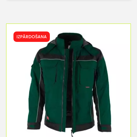
IZPĀRDOŠANA