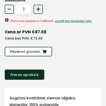
Daudzums
-
+
+
Prece nav pieejama noliktavā.
Jautāt par piegādes laiku
Sazinies
Cena ar PVN
€
87.68
ar
Cena bez PVN:
€
72.46
mums!
Pievienot grozam
Atbildēsim
pēc
iespējas
ātrāk
Preces apraksts
Vārds
Augstas kvalitātes ziemas vējjaka.
Materiāls: 100% poliamīds.