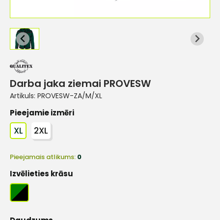
Darba jaka ziemai PROVESW
Artikuls:
PROVESW-ZA/M/XL
Pieejamie izmēri
XL
2XL
Pieejamais atlikums:
0
Izvēlieties krāsu