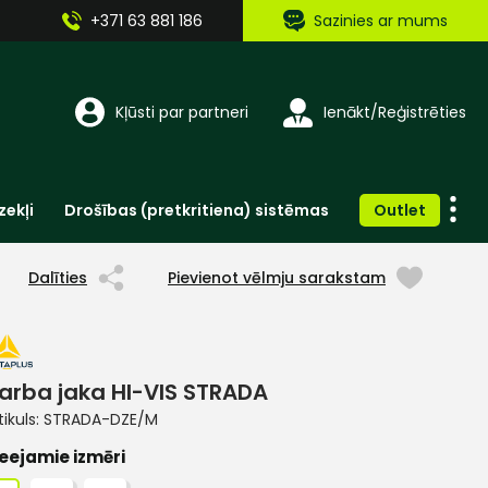
+371 63 881 186
Sazinies ar mums
Kļūsti par partneri
Ienākt/Reģistrēties
zekļi
Drošības (pretkritiena) sistēmas
Outlet
Vienreizlietojamie apģērbi un aksesuāri
Brīdinošās zīmes, lentes, uzlīmes
Dalīties
Pievienot vēlmju sarakstam
arba jaka HI-VIS STRADA
tikuls:
STRADA-DZE/M
eejamie izmēri