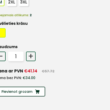
M
2XL
3XL
eejamais atlikums:
2
vēlieties krāsu
audzums
-
+
ena ar PVN
€
41.14
€
57.72
ena bez PVN:
€
34.00
Pievienot grozam