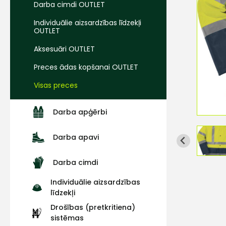
Darba cimdi OUTLET
Individuālie aizsardzības līdzekļi
OUTLET
Aksesuāri OUTLET
Preces ādas kopšanai OUTLET
Visas preces
Darba apģērbi
Darba apavi
Darba cimdi
Individuālie aizsardzības
līdzekļi
Drošības (pretkritiena)
sistēmas