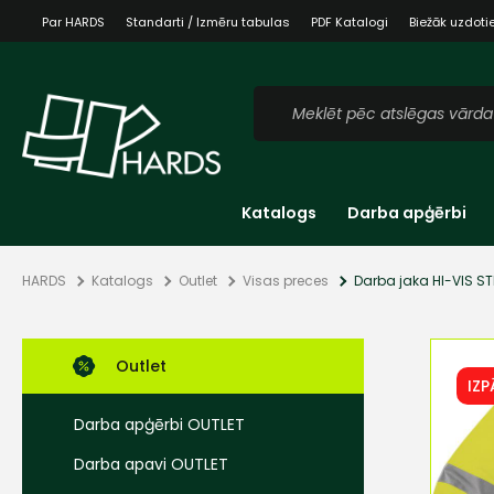
Par HARDS
Standarti / Izmēru tabulas
PDF Katalogi
Biežāk uzdoti
Katalogs
Darba apģērbi
HARDS
Katalogs
Outlet
Visas preces
Darba jaka HI-VIS S
Outlet
IZ
Darba apģērbi OUTLET
Darba apavi OUTLET