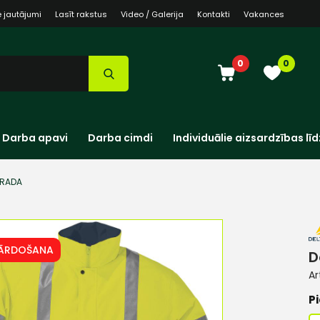
e jautājumi
Lasīt rakstus
Video / Galerija
Kontakti
Vakances
0
0
Darba apavi
Darba cimdi
Individuālie aizsardzības līd
TRADA
PĀRDOŠANA
D
Ar
Pi