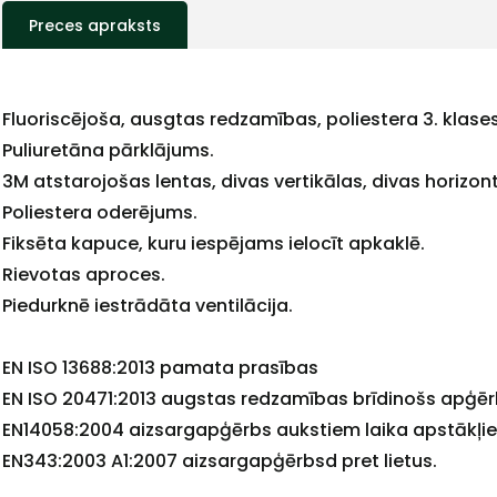
Preces apraksts
Fluoriscējoša, ausgtas redzamības, poliestera 3. klases
+
Puliuretāna pārklājums.
3M atstarojošas lentas, divas vertikālas, divas horizon
Poliestera oderējums.
Fiksēta kapuce, kuru iespējams ielocīt apkaklē.
Sazinies
Rievotas aproces.
Piedurknē iestrādāta ventilācija.
ar
EN ISO 13688:2013 pamata prasības
EN ISO 20471:2013 augstas redzamības brīdinošs apģēr
mums!
EN14058:2004 aizsargapģērbs aukstiem laika apstākļi
EN343:2003 A1:2007 aizsargapģērbsd pret lietus.
Atbildēsim