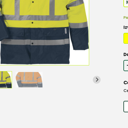
Pi
Iz
D
C
C