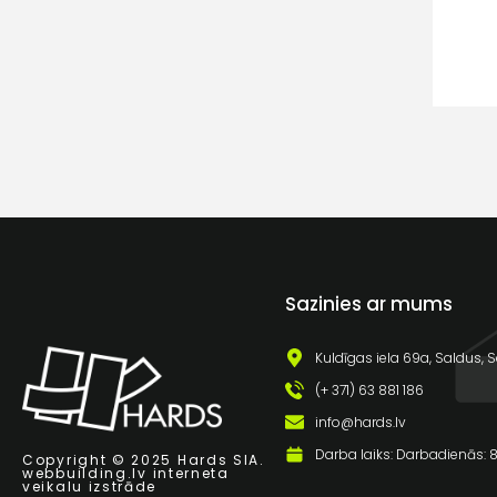
Sazinies ar mums
Kuldīgas iela 69a, Saldus, S
(+ 371) 63 881 186
info@hards.lv
Darba laiks: Darbadienās: 8:
Copyright © 2025 Hards SIA.
webbuilding.lv
interneta
veikalu izstrāde