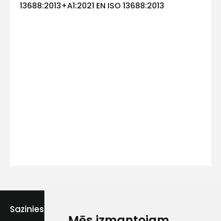
13688:2013+A1:2021 EN ISO 13688:2013
Kontakttālrunis
Ziņojums
Piekrītu SIA Hards interne
lietošanas noteikumiem
Sazinies ar mums
Piekrītu saņemt jaunumu
Mēs izmantojam