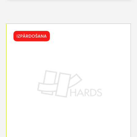
IZPĀRDOŠANA