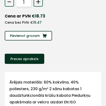
-
+
+
Cena ar PVN
€
18.73
Sazinies
Cena bez PVN:
€
15.47
ar
Pievienot grozam
mums!
Atbildēsim
pēc
Preces apraksts
iespējas
ātrāk
Vārds
Ārējais materiāls: 60% kokvilna, 40%
poliesters, 230 g/m² 2 sānu kabatas 1
daudzfunkcionāla krūšu kabata Piedurkņu
E-pasts
apakšmala ar velcro aizdari EN ISO