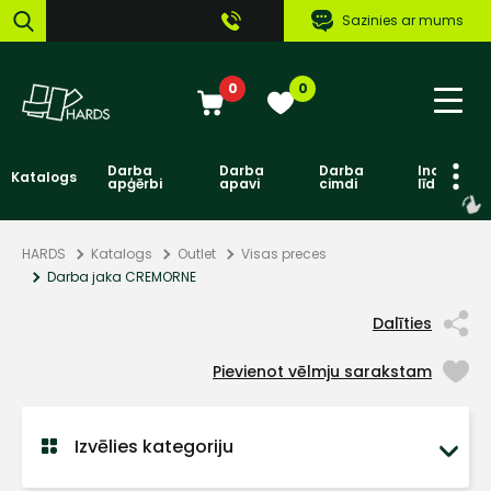
Sazinies ar mums
0
0
Darba
Darba
Darba
Individuāl
Katalogs
apģērbi
apavi
cimdi
līdzekļi
HARDS
Katalogs
Outlet
Visas preces
Darba jaka CREMORNE
Dalīties
Pievienot vēlmju sarakstam
Izvēlies kategoriju