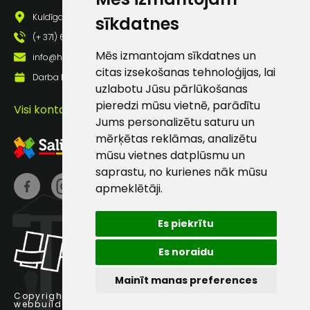
pastā
Kuldīgas iela 69a, Saldus, Saldus nov., LV - 3801
sīkdatnes
(+ 371) 63 881 186
Sūtīt ziņojumu
Mēs izmantojam sīkdatnes un
info@hards.lv
citas izsekošanas tehnoloģijas, lai
Darba laiks: Darbadienās: 8:00 - 17:00
uzlabotu Jūsu pārlūkošanas
Klientu
pieredzi mūsu vietnē, parādītu
Visi kontakti
Jums personalizētu saturu un
atbalsts
mērķētas reklāmas, analizētu
mūsu vietnes datplūsmu un
Darbdienās:
saprastu, no kurienes nāk mūsu
8:00 – 17:00
apmeklētāji.
(+371) 63 881
186
Es piekrītu
info@hards.lv
Es noraidu
Mainīt manas preferences
Copyright © 2025 Hards SIA.
webbuilding.lv
interneta veikalu izstrāde