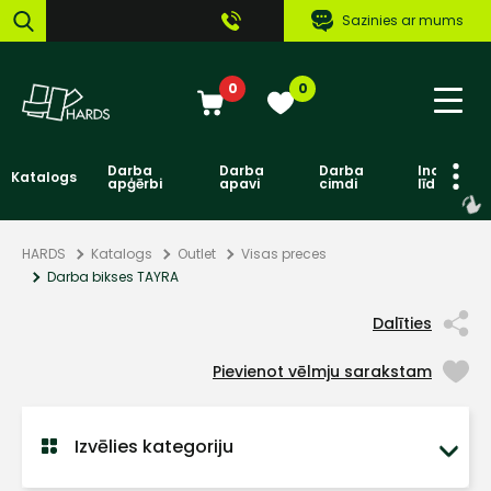
Sazinies ar mums
0
0
Darba
Darba
Darba
Individuāl
Katalogs
apģērbi
apavi
cimdi
līdzekļi
HARDS
Katalogs
Outlet
Visas preces
Darba bikses TAYRA
Dalīties
Pievienot vēlmju sarakstam
Izvēlies kategoriju