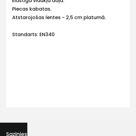
Elastīga vidukļa daļa.
Piecas kabatas.
Atstarojošas lentes - 2,5 cm platumā.
Kontakttālrunis
Standarts: EN340
Ziņojums
Piekrītu SIA Hards interne
lietošanas noteikumiem
Piekrītu saņemt jaunumu
Sazinies ar mums