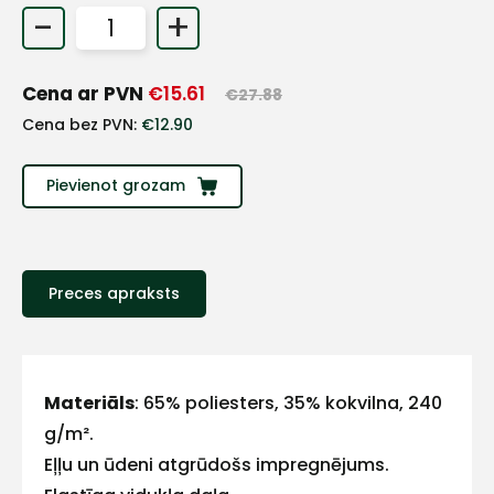
-
+
+
Cena ar PVN
€
15.61
€
27.88
Sazinies
Cena bez PVN:
€
12.90
ar
Pievienot grozam
mums!
Atbildēsim
pēc
iespējas
Preces apraksts
ātrāk
Vārds
Materiāls
: 65% poliesters, 35% kokvilna, 240
g/m².
Eļļu un ūdeni atgrūdošs impregnējums.
E-pasts