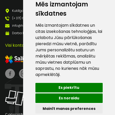
Mēs izmantojam
pastā
Kuldīgas iela 69a, Saldus, Saldus nov., LV - 3801
sīkdatnes
(+ 371) 63 881 186
Sūtīt ziņojumu
Mēs izmantojam sīkdatnes un
info@hards.lv
citas izsekošanas tehnoloģijas, lai
Darba laiks: Darbadienās: 8:00 - 17:00
Klientu
uzlabotu Jūsu pārlūkošanas
pieredzi mūsu vietnē, parādītu
Visi kontakti
Jums personalizētu saturu un
atbalsts
mērķētas reklāmas, analizētu
mūsu vietnes datplūsmu un
Darbdienās:
saprastu, no kurienes nāk mūsu
8:00 – 17:00
apmeklētāji.
(+371) 63 881
186
Es piekrītu
info@hards.lv
Es noraidu
Mainīt manas preferences
Copyright © 2025 Hards SIA.