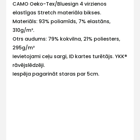
CAMO Oeko-Tex/Bluesign 4 virzienos
E-pasts
elastīgas Stretch materiāla bikses.
Materiāls: 93% poliamīds, 7% elastāns,
310g/m².
Otrs audums: 79% kokvilna, 21% poliesters,
Kontakttālrunis
295g/m²
Ievietojami ceļu sargi, ID kartes turētājs. YKK®
rāvējslēdzēji.
Iespēja pagarināt staras par 5cm.
Ziņojums
Piekrītu SIA Hards interne