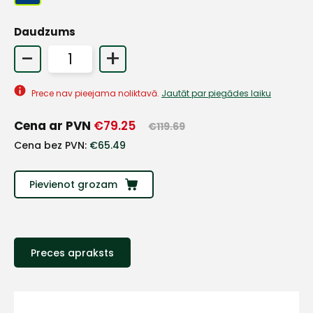
Daudzums
+
-
+
Sazinies
Prece nav pieejama noliktavā.
Jautāt par piegādes laiku
Cena ar PVN
€
79.25
€
119.69
ar
Cena bez PVN:
€
65.49
mums!
Pievienot grozam
Atbildēsim
pēc
iespējas
ātrāk
Preces apraksts
Vārds