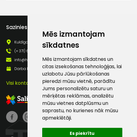
lietošanas noteikumiem
Piekrītu saņemt jaunumu
pastā
Sazinies ar mums
Mēs izmantojam
Sūtīt ziņojumu
Kuldīgas iela 69a, Saldus, Saldus nov., LV - 3801
sīkdatnes
(+ 371) 63 881 186
Mēs izmantojam sīkdatnes un
Klientu
info@hards.lv
citas izsekošanas tehnoloģijas, lai
Darba laiks: Darbadienās: 8:00 - 17:00
uzlabotu Jūsu pārlūkošanas
atbalsts
pieredzi mūsu vietnē, parādītu
Visi kontakti
Jums personalizētu saturu un
Darbdienās:
mērķētas reklāmas, analizētu
8:00 – 17:00
mūsu vietnes datplūsmu un
(+371) 63 881
saprastu, no kurienes nāk mūsu
186
apmeklētāji.
info@hards.lv
Es piekrītu