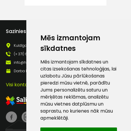
atbalsts
Darbdienās:
Sazinies ar mums
8:00 – 17:00
Mēs izmantojam
(+371) 63 881
Kuldīgas iela 69a, Saldus, Saldus nov., LV - 3801
sīkdatnes
186
(+ 371) 63 881 186
info@hards.lv
Mēs izmantojam sīkdatnes un
info@hards.lv
citas izsekošanas tehnoloģijas, lai
Darba laiks: Darbadienās: 8:00 - 17:00
uzlabotu Jūsu pārlūkošanas
pieredzi mūsu vietnē, parādītu
Visi kontakti
Jums personalizētu saturu un
mērķētas reklāmas, analizētu
mūsu vietnes datplūsmu un
saprastu, no kurienes nāk mūsu
apmeklētāji.