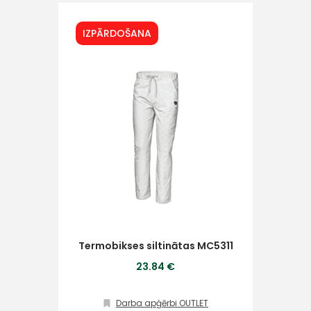
Ziņojums
IZPĀRDOŠANA
Piekrītu SIA Hards interne
lietošanas noteikumiem
Piekrītu saņemt jaunumu
pastā
Termobikses siltinātas MC5311
Sūtīt ziņojumu
23.84 €
Klientu
Darba apģērbi OUTLET