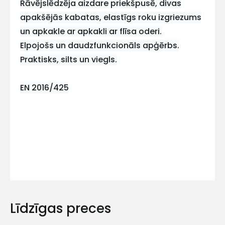
Rāvējslēdzēja aizdare priekšpusē, divas
mums!
apakšējās kabatas, elastīgs roku izgriezums
Atbildēsim
un apkakle ar apkakli ar flīsa oderi.
pēc
Elpojošs un daudzfunkcionāls apģērbs.
iespējas
ātrāk
Praktisks, silts un viegls.
Vārds
EN 2016/425
E-pasts
Kontakttālrunis
Līdzīgas preces