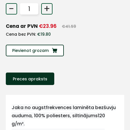
-
+
Cena ar PVN
€
23.96
€
41.59
Cena bez PVN:
€
19.80
Pievienot grozam
Preces apraksts
+
Sazinies
Jaka no augstfrekvences laminēta bezšuvju
auduma, 100% poliesters, siltinājums120
ar
g/m².