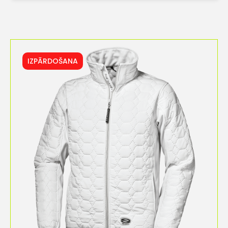
IZPĀRDOŠANA