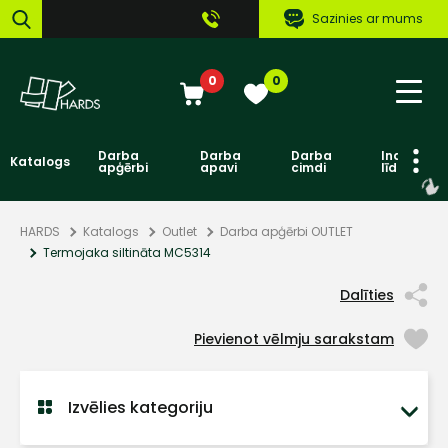
Sazinies ar mums
0
0
Darba
Darba
Darba
Individuāl
Katalogs
apģērbi
apavi
cimdi
līdzekļi
HARDS
Katalogs
Outlet
Darba apģērbi OUTLET
Termojaka siltināta MC5314
Dalīties
Pievienot vēlmju sarakstam
Izvēlies kategoriju