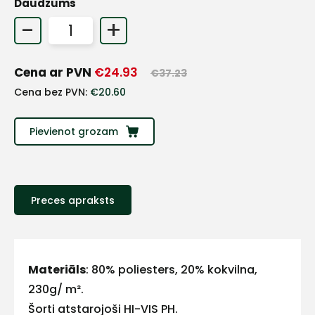
Daudzums
+
-
+
Sazinies
Cena ar PVN
€
24.93
€
37.23
Cena bez PVN:
€
20.60
ar
Pievienot grozam
mums!
Atbildēsim
pēc
iespējas
Preces apraksts
ātrāk
Vārds
Materiāls
: 80% poliesters, 20% kokvilna,
230g/ m².
Šorti atstarojoši HI-VIS PH.
E-pasts