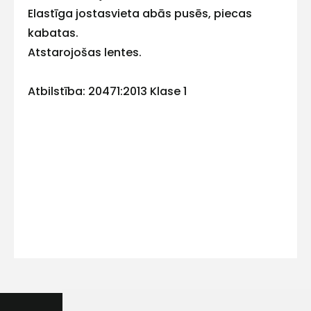
Elastīga jostasvieta abās pusēs, piecas
kabatas.
Atstarojošas lentes.
Kontakttālrunis
Atbilstība: 20471:2013 Klase 1
Ziņojums
Piekrītu SIA Hards interne
lietošanas noteikumiem