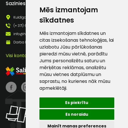
Piekrītu saņemt jaunumu
Sazinies ar mums
pastā
Mēs izmantojam
Kuldīgas iela 69a, Saldus, Saldus nov., LV - 3801
sīkdatnes
(+ 371) 63 881 186
Sūtīt ziņojumu
Mēs izmantojam sīkdatnes un
info@hards.lv
citas izsekošanas tehnoloģijas, lai
Darba laiks: Darbadienās: 8:00 - 17:00
Klientu
uzlabotu Jūsu pārlūkošanas
pieredzi mūsu vietnē, parādītu
Visi kontakti
atbalsts
Jums personalizētu saturu un
mērķētas reklāmas, analizētu
mūsu vietnes datplūsmu un
Darbdienās:
8:00 – 17:00
saprastu, no kurienes nāk mūsu
apmeklētāji.
(+371) 63 881
186
Es piekrītu
info@hards.lv
Es noraidu
Mainīt manas preferences