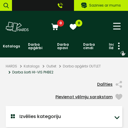
Sazinies ar mums
0
0
Darba
Darba
Darba
Individuāl
Katalogs
apģērbi
apavi
cimdi
līdzekļi
HARDS
Katalogs
Outlet
Darba apģērbi OUTLET
Darba šorti HI-VIS PHBE2
Dalīties
Pievienot vēlmju sarakstam
Izvēlies kategoriju