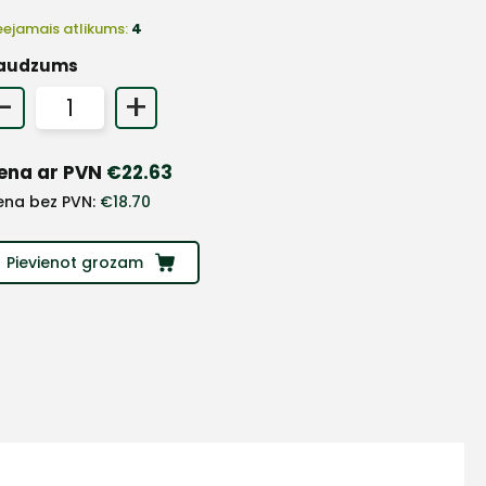
eejamais atlikums:
4
audzums
-
+
ena ar PVN
€
22.63
ena bez PVN:
€
18.70
Pievienot grozam