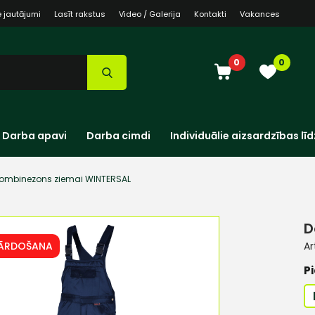
e jautājumi
Lasīt rakstus
Video / Galerija
Kontakti
Vakances
0
0
Darba apavi
Darba cimdi
Individuālie aizsardzības līd
ombinezons ziemai WINTERSAL
D
PĀRDOŠANA
Ar
Pi