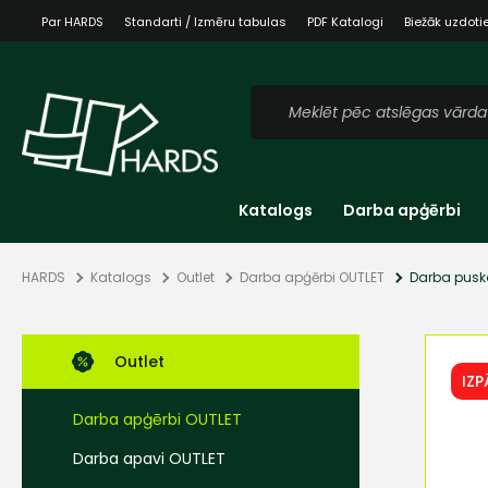
Par HARDS
Standarti / Izmēru tabulas
PDF Katalogi
Biežāk uzdoti
Katalogs
Darba apģērbi
HARDS
Katalogs
Outlet
Darba apģērbi OUTLET
Darba pusk
Outlet
IZ
Darba apģērbi OUTLET
Darba apavi OUTLET