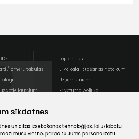
s
Kontakttālrunis
ARDS
Lejuplādes
rti / Izmēru tabulas
E-veikala lietošanas noteikumi
talogi
Uzņēmumiem
 uzdotie jautājumi
Privātuma politika
rakstus
Sīkdatnes
ta veikala
am sīkdatnes
un
privātuma politikai
/ Galerija
Semināru zāle
s un īpašos piedāvājumus e-
ti
es un citas izsekošanas tehnoloģijas, lai uzlabotu
redzi mūsu vietnē, parādītu Jums personalizētu