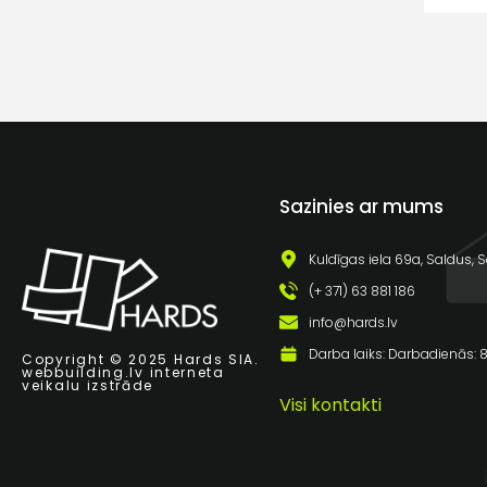
Sazinies ar mums
Kuldīgas iela 69a, Saldus, S
(+ 371) 63 881 186
info@hards.lv
Darba laiks: Darbadienās: 8:
Copyright © 2025 Hards SIA.
webbuilding.lv
interneta
veikalu izstrāde
Visi kontakti