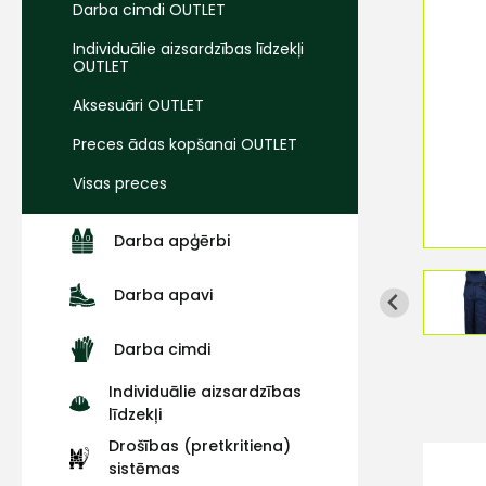
Darba cimdi OUTLET
Individuālie aizsardzības līdzekļi
OUTLET
Aksesuāri OUTLET
Preces ādas kopšanai OUTLET
Visas preces
Darba apģērbi
Darba apavi
Darba cimdi
Individuālie aizsardzības
līdzekļi
Drošības (pretkritiena)
sistēmas