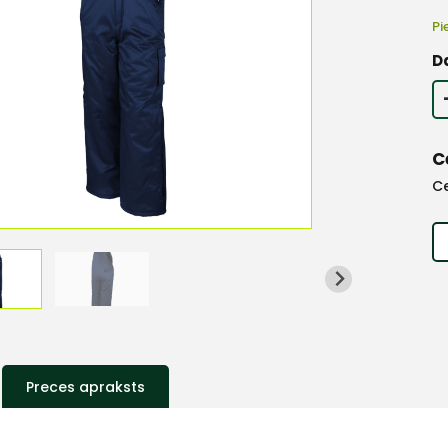
Pi
D
C
C
Preces apraksts