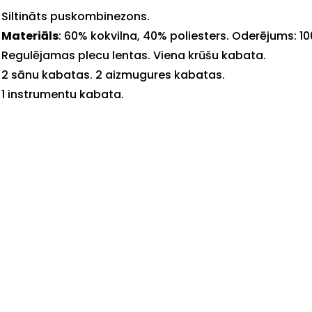
Siltināts puskombinezons.
Materiāls
: 60% kokvilna, 40% poliesters. Oderējums: 10
+
Regulējamas plecu lentas. Viena krūšu kabata.
2 sānu kabatas. 2 aizmugures kabatas.
1 instrumentu kabata.
Sazinies
ar
mums!
Atbildēsim
pēc
iespējas