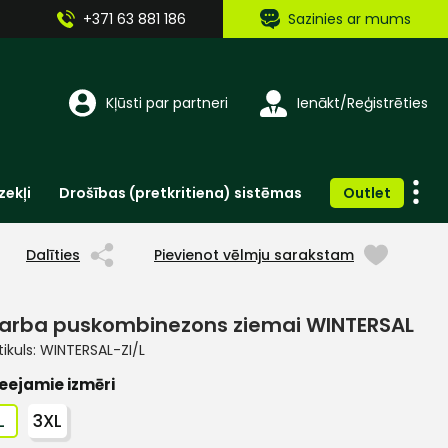
+371 63 881 186
Sazinies ar mums
Kļūsti par partneri
Ienākt/Reģistrēties
zekļi
Drošības (pretkritiena) sistēmas
Outlet
Vienreizlietojamie apģērbi un aksesuāri
Brīdinošās zīmes, lentes, uzlīmes
Dalīties
Pievienot vēlmju sarakstam
arba puskombinezons ziemai WINTERSAL
tikuls:
WINTERSAL-ZI/L
eejamie izmēri
L
3XL