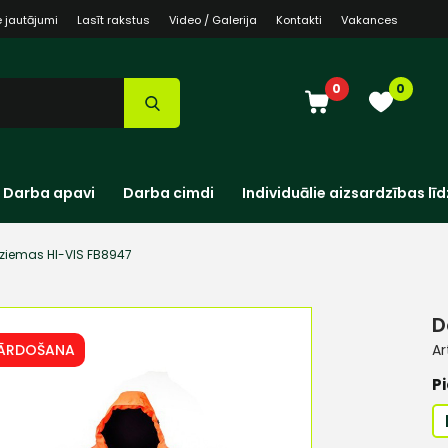
e jautājumi
Lasīt rakstus
Video / Galerija
Kontakti
Vakances
0
0
Darba apavi
Darba cimdi
Individuālie aizsardzības līd
 ziemas HI-VIS FB8947
D
PĀRDOŠANA
Ar
Pi