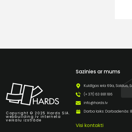
Sazinies ar mums
Kuldīgas iela 69a, Saldus, S
(+ 371) 63 881 186
info@hards.lv
Darba laiks: Darbadienās: 8:
Copyright © 2025 Hards SIA.
webbuilding.lv
interneta
veikalu izstrāde
Visi kontakti