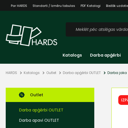
Par HARDS
Standarti / Izmēru tabulas
PDF Katalogi
Biežāk uzdoti
Katalogs
Darba apģērbi
HARDS
Katalogs
Outlet
Darba apģērbi OUTLET
Darba jaka
Outlet
IZ
Darba apģērbi OUTLET
Darba apavi OUTLET