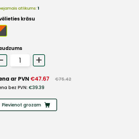
eejamais atlikums:
1
vēlieties krāsu
audzums
-
+
ena ar PVN
€
47.67
€
75.42
ena bez PVN:
€
39.39
Pievienot grozam