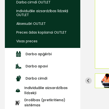
Darba cimdi OUTLET
Individuālie aizsardzības līdzekļi
OUTLET
Aksesuāri OUTLET
Preces ādas kopšanai OUTLET
Visas preces
Darba apģērbi
Darba apavi
Darba cimdi
Individuālie aizsardzības
līdzekļi
Drošības (pretkritiena)
sistēmas