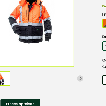
Pi
Iz
D
C
C
Preces apraksts