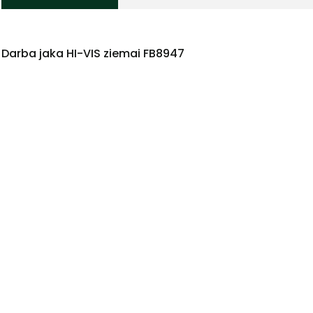
Darba jaka HI-VIS ziemai FB8947
+
Sazinies
ar
mums!
Atbildēsim
pēc