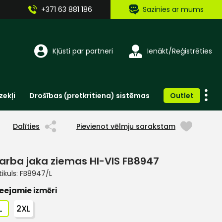
+371 63 881 186
Sazinies ar mums
Kļūsti par partneri
Ienākt/Reģistrēties
zekļi
Drošības (pretkritiena) sistēmas
Outlet
Vienreizlietojamie apģērbi un aksesuāri
Brīdinošās zīmes, lentes, uzlīmes
Dalīties
Pievienot vēlmju sarakstam
arba jaka ziemas HI-VIS FB8947
tikuls:
FB8947/L
eejamie izmēri
L
2XL