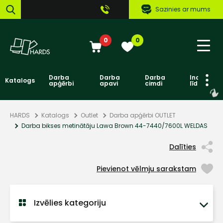
Sazinies ar mums
0
0
Darba
Darba
Darba
Individuāl
Katalogs
apģērbi
apavi
cimdi
līdzekļi
HARDS
Katalogs
Outlet
Darba apģērbi OUTLET
Darba bikses metinātāju Lawa Brown 44-7440/7600L WELDAS
Dalīties
Pievienot vēlmju sarakstam
Izvēlies kategoriju