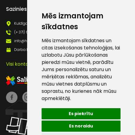
Piekrītu saņemt jaunumu
Sazinies ar mums
pastā
Mēs izmantojam
Kuldīgas iela 69a, Saldus, Saldus nov., LV - 3801
sīkdatnes
Sūtīt ziņojumu
(+ 371) 63 881 186
Mēs izmantojam sīkdatnes un
info@hards.lv
citas izsekošanas tehnoloģijas, lai
Klientu
Darba laiks: Darbadienās: 8:00 - 17:00
uzlabotu Jūsu pārlūkošanas
pieredzi mūsu vietnē, parādītu
Visi kontakti
atbalsts
Jums personalizētu saturu un
mērķētas reklāmas, analizētu
Darbdienās:
mūsu vietnes datplūsmu un
8:00 – 17:00
saprastu, no kurienes nāk mūsu
apmeklētāji.
(+371) 63 881
186
Es piekrītu
info@hards.lv
Es noraidu