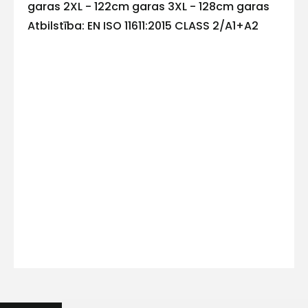
E-pasts
garas 2XL - 122cm garas 3XL - 128cm garas
Atbilstība: EN ISO 11611:2015 CLASS 2/A1+A2
Kontakttālrunis
Ziņojums
Piekrītu SIA Hards interne
lietošanas noteikumiem