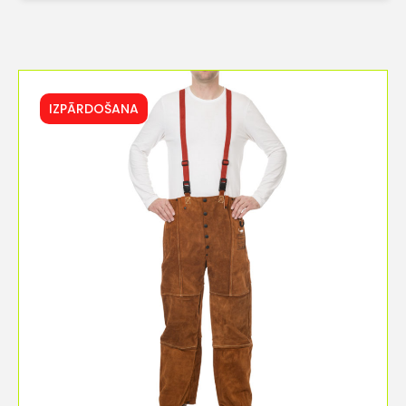
IZPĀRDOŠANA