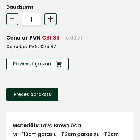
Daudzums
+
-
+
Sazinies
Cena ar PVN
€
91.33
€
133.71
Cena bez PVN:
€
75.47
ar
Pievienot grozam
mums!
Atbildēsim
pēc
iespējas
ātrāk
Preces apraksts
Vārds
Materiāls
: Lava Brown āda.
M - 110cm garas L - 112cm garas XL - 116cm