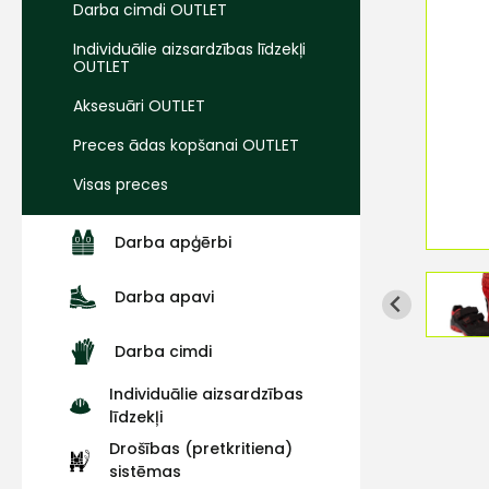
Darba cimdi OUTLET
Individuālie aizsardzības līdzekļi
OUTLET
Aksesuāri OUTLET
Preces ādas kopšanai OUTLET
Visas preces
Darba apģērbi
Darba apavi
Darba cimdi
Individuālie aizsardzības
līdzekļi
Drošības (pretkritiena)
sistēmas