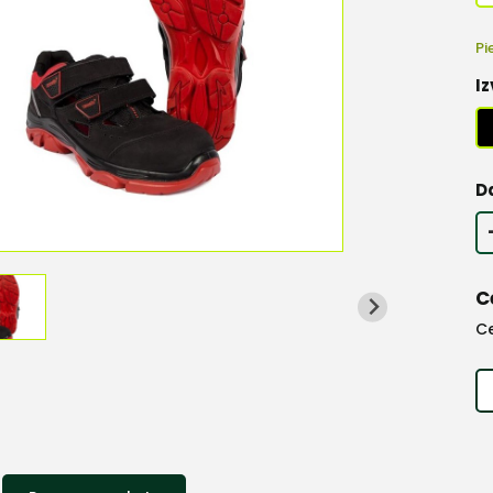
Pi
Iz
D
C
C