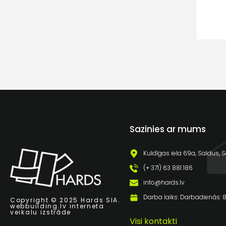
Sazinies ar mums
Kuldīgas iela 69a, Saldus, S
(+ 371) 63 881 186
info@hards.lv
Darba laiks: Darbadienās: 8:
Copyright © 2025 Hards SIA.
webbuilding.lv
interneta
veikalu izstrāde
Visi kontakti