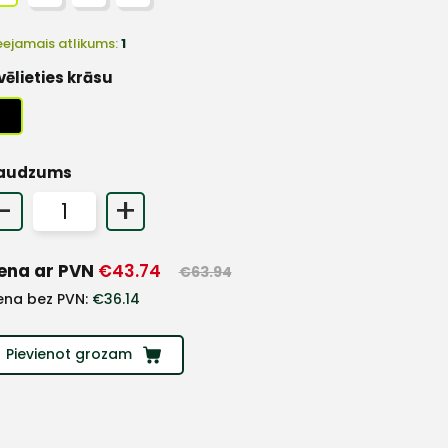
eejamais atlikums:
1
vēlieties krāsu
audzums
-
+
ena ar PVN
€
43.74
€
63.94
ena bez PVN:
€
36.14
Pievienot grozam