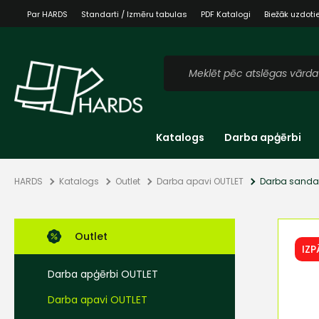
Par HARDS
Standarti / Izmēru tabulas
PDF Katalogi
Biežāk uzdoti
Katalogs
Darba apģērbi
HARDS
Katalogs
Outlet
Darba apavi OUTLET
Darba sandal
Outlet
IZ
Darba apģērbi OUTLET
Darba apavi OUTLET