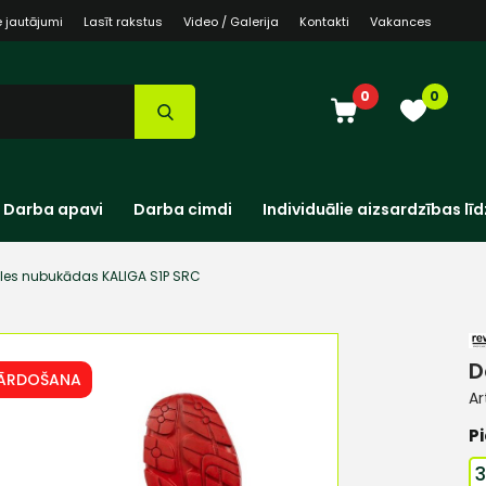
e jautājumi
Lasīt rakstus
Video / Galerija
Kontakti
Vakances
0
0
Darba apavi
Darba cimdi
Individuālie aizsardzības līd
es nubukādas KALIGA S1P SRC
D
PĀRDOŠANA
Ar
Pi