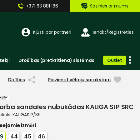
+371 63 881 186
Sazinies ar mums
Kļūsti par partneri
Ienākt/Reģistrēties
zekļi
Drošības (pretkritiena) sistēmas
Outlet
Vienreizlietojamie apģērbi un aksesuāri
Brīdinošās zīmes, lentes, uzlīmes
Dalīties
Pievienot vēlmju sarakstam
arba sandales nubukādas KALIGA S1P SRC
tikuls:
KALIGAS1P/39
eejamie izmēri
39
44
45
46