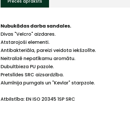
Preces apraksts
Nubukādas darba sandales.
+
Divas "Velcro" aizdares.
Atstarojoši elementi.
Antibakteriāla, pareizi veidota iekšzolīte.
Neitralizē nepatīkamu aromātu.
Sazinies
Dubultbieza PU pazole.
Pretslīdes SRC aizsardzība.
Alumīnija purngals un "Kevlar" starpzole.
ar
Atbilstība: EN ISO 20345 1SP SRC
mums!
Atbildēsim
pēc